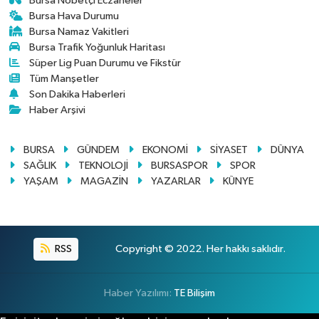
Bursa Nöbetçi Eczaneler
Bursa Hava Durumu
Bursa Namaz Vakitleri
Bursa Trafik Yoğunluk Haritası
Süper Lig Puan Durumu ve Fikstür
Tüm Manşetler
Son Dakika Haberleri
Haber Arşivi
BURSA
GÜNDEM
EKONOMİ
SİYASET
DÜNYA
SAĞLIK
TEKNOLOJİ
BURSASPOR
SPOR
YAŞAM
MAGAZİN
YAZARLAR
KÜNYE
RSS
Copyright © 2022. Her hakkı saklıdır.
Haber Yazılımı:
TE Bilişim