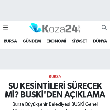
Bursa Nöbetçi Eczaneler
Bursa Hava Durumu
BURSA
GÜNDEM
EKONOMİ
SİYASET
DÜNYA
Bursa Namaz Vakitleri
Bursa Trafik Yoğunluk Haritası
Süper Lig Puan Durumu ve Fikstür
BURSA
Tüm Manşetler
SU KESİNTİLERİ SÜRECEK
Mİ? BUSKİ'DEN AÇIKLAMA
Son Dakika Haberleri
Bursa Büyükşehir Belediyesi BUSKİ Genel
Haber Arşivi