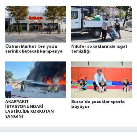
Özhan Market’ten yaza
Nilüfer sokaklarında işgal
serinlik katacak kampanya
temizliği
AKARYAKIT
Bursa’da çocuklar sporla
İSTASYONUNDAKİ
büyüyor
LASTİKÇİDE KORKUTAN
YANGIN!