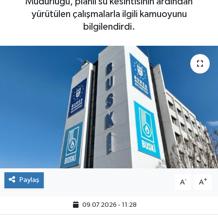
Müdürlüğü, planlı su kesintisinin ardından
yürütülen çalışmalarla ilgili kamuoyunu
bilgilendirdi.
Paylaş
-
+
A
A
09.07.2026 - 11:28