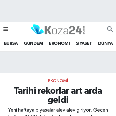
Bursa Nöbetçi Eczaneler
Bursa Hava Durumu
BURSA
GÜNDEM
EKONOMİ
SİYASET
DÜNYA
Bursa Namaz Vakitleri
Bursa Trafik Yoğunluk Haritası
Süper Lig Puan Durumu ve Fikstür
EKONOMİ
Tüm Manşetler
Tarihi rekorlar art arda
geldi
Son Dakika Haberleri
Yeni haftaya piyasalar alev alev giriyor. Geçen
Haber Arşivi