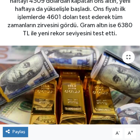
haftayı 4509 dolardan kapatan ons altın, yeni
haftaya da yükselişle başladı. Ons fiyatı ilk
işlemlerde 4601 doları test ederek tüm
zamanların zirvesini gördü. Gram altın ise 6380
TL ile yeni rekor seviyesini test etti.
Paylaş
-
+
A
A