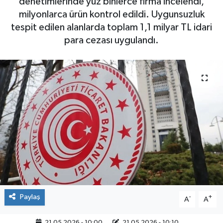
denetimlerinde yüz binlerce firma incelendi,
milyonlarca ürün kontrol edildi. Uygunsuzluk
tespit edilen alanlarda toplam 1,1 milyar TL idari
para cezası uygulandı.
Paylaş
-
+
A
A
21.05.2026 - 10:00
21.05.2026 - 10:10