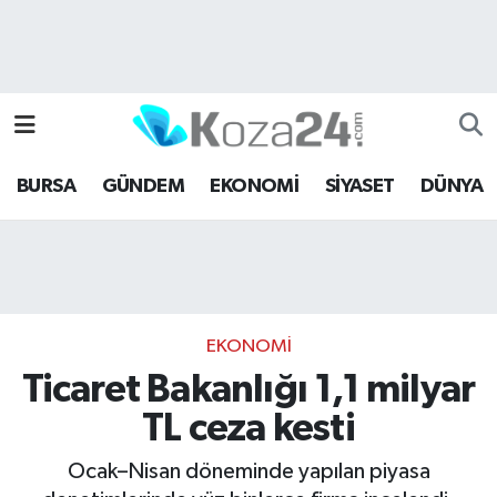
Bursa Nöbetçi Eczaneler
Bursa Hava Durumu
BURSA
GÜNDEM
EKONOMİ
SİYASET
DÜNYA
Bursa Namaz Vakitleri
Bursa Trafik Yoğunluk Haritası
Süper Lig Puan Durumu ve Fikstür
EKONOMİ
Tüm Manşetler
Ticaret Bakanlığı 1,1 milyar
TL ceza kesti
Son Dakika Haberleri
Ocak–Nisan döneminde yapılan piyasa
Haber Arşivi