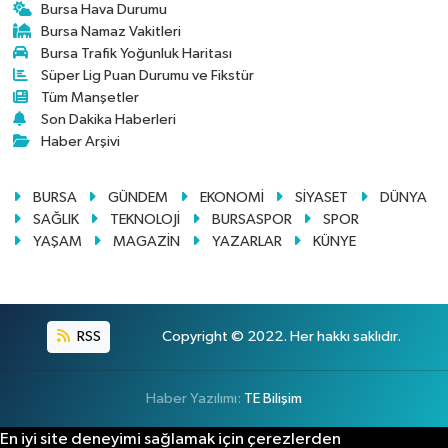
Bursa Hava Durumu
Bursa Namaz Vakitleri
Bursa Trafik Yoğunluk Haritası
Süper Lig Puan Durumu ve Fikstür
Tüm Manşetler
Son Dakika Haberleri
Haber Arşivi
BURSA
GÜNDEM
EKONOMİ
SİYASET
DÜNYA
SAĞLIK
TEKNOLOJİ
BURSASPOR
SPOR
YAŞAM
MAGAZİN
YAZARLAR
KÜNYE
RSS
Copyright © 2022. Her hakkı saklıdır.
Haber Yazılımı:
TE Bilişim
En iyi site deneyimi sağlamak için çerezlerden