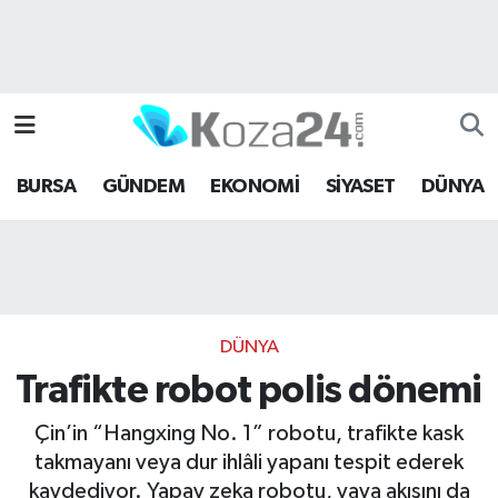
Bursa Nöbetçi Eczaneler
Bursa Hava Durumu
BURSA
GÜNDEM
EKONOMİ
SİYASET
DÜNYA
Bursa Namaz Vakitleri
Bursa Trafik Yoğunluk Haritası
Süper Lig Puan Durumu ve Fikstür
DÜNYA
Tüm Manşetler
Trafikte robot polis dönemi
Son Dakika Haberleri
Çin’in “Hangxing No. 1” robotu, trafikte kask
takmayanı veya dur ihlâli yapanı tespit ederek
Haber Arşivi
kaydediyor. Yapay zeka robotu, yaya akışını da