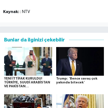
Kaynak:
: NTV
Bunlar da ilginizi çekebilir
YENİ İTTİFAK KURULDU!
Trump: 'Bence savaş çok
TÜRKİYE, SUUDİ ARABİSTAN
yakında bitecek'
VE PAKİSTAN…