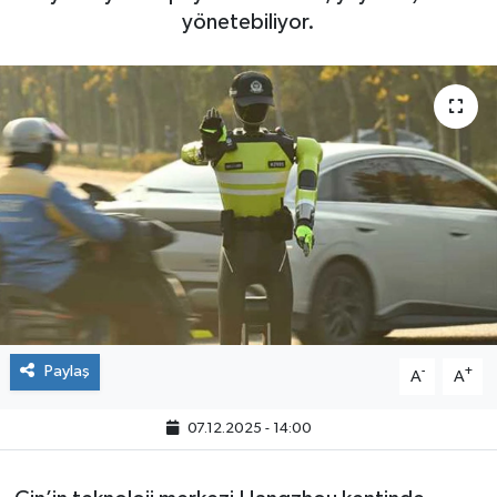
yönetebiliyor.
Paylaş
-
+
A
A
07.12.2025 - 14:00