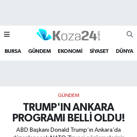
Bursa Nöbetçi Eczaneler
Bursa Hava Durumu
BURSA
GÜNDEM
EKONOMİ
SİYASET
DÜNYA
Bursa Namaz Vakitleri
Bursa Trafik Yoğunluk Haritası
Süper Lig Puan Durumu ve Fikstür
GÜNDEM
Tüm Manşetler
TRUMP'IN ANKARA
PROGRAMI BELLİ OLDU!
Son Dakika Haberleri
ABD Başkanı Donald Trump’ın Ankara’da
Haber Arşivi