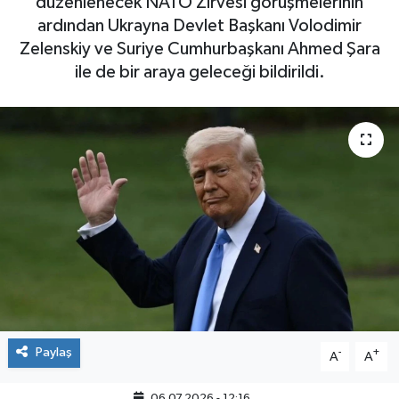
düzenlenecek NATO Zirvesi görüşmelerinin
ardından Ukrayna Devlet Başkanı Volodimir
Zelenskiy ve Suriye Cumhurbaşkanı Ahmed Şara
ile de bir araya geleceği bildirildi.
Paylaş
-
+
A
A
06.07.2026 - 12:16