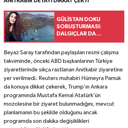
ANITKABİR DETAYI DİKKAT ÇEKTİ
GÜLİSTAN DOKU
SORUŞTURMASI:
DALGIÇLAR DA
TUTUKLANDI
Beyaz Saray tarafından paylaşılan resmi çalışma
takviminde, önceki ABD başkanlarının Türkiye
ziyaretlerinde sıkça rastlanan Anıtkabir ziyaretine
yer verilmedi. Reuters muhabiri Hümeyra Pamuk
da konuya dikkat çekerek, Trump'ın Ankara
programında Mustafa Kemal Atatürk'ün
mozolesine bir ziyaret bulunmadığını, mevcut
planlamanın bu şekilde olduğunu ancak
programda son dakika değişiklikleri