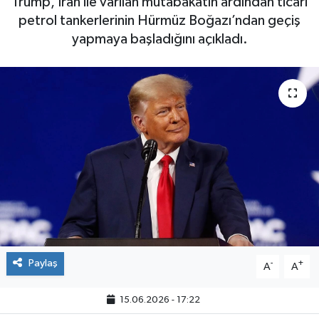
Trump, İran ile varılan mutabakatın ardından ticari
petrol tankerlerinin Hürmüz Boğazı’ndan geçiş
yapmaya başladığını açıkladı.
Paylaş
-
+
A
A
15.06.2026 - 17:22