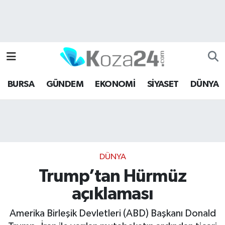
Bursa Nöbetçi Eczaneler
Bursa Hava Durumu
BURSA
GÜNDEM
EKONOMİ
SİYASET
DÜNYA
Bursa Namaz Vakitleri
Bursa Trafik Yoğunluk Haritası
Süper Lig Puan Durumu ve Fikstür
DÜNYA
Tüm Manşetler
Trump’tan Hürmüz
açıklaması
Son Dakika Haberleri
Amerika Birleşik Devletleri (ABD) Başkanı Donald
Haber Arşivi