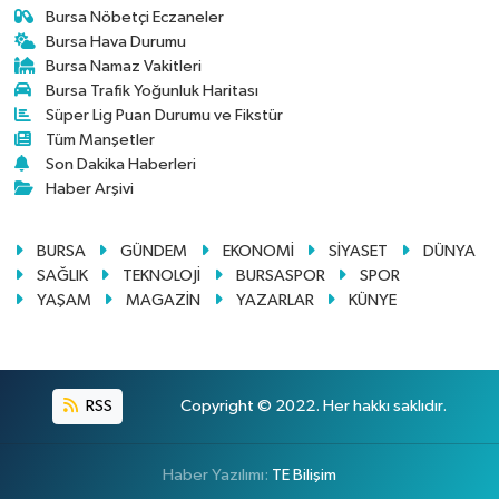
Bursa Nöbetçi Eczaneler
Bursa Hava Durumu
Bursa Namaz Vakitleri
Bursa Trafik Yoğunluk Haritası
Süper Lig Puan Durumu ve Fikstür
Tüm Manşetler
Son Dakika Haberleri
Haber Arşivi
BURSA
GÜNDEM
EKONOMİ
SİYASET
DÜNYA
SAĞLIK
TEKNOLOJİ
BURSASPOR
SPOR
YAŞAM
MAGAZİN
YAZARLAR
KÜNYE
RSS
Copyright © 2022. Her hakkı saklıdır.
Haber Yazılımı:
TE Bilişim