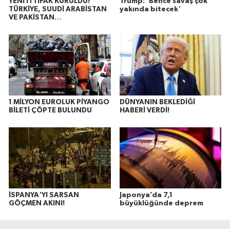
YENİ İTTİFAK KURULDU!
Trump: 'Bence savaş çok
TÜRKİYE, SUUDİ ARABİSTAN
yakında bitecek'
VE PAKİSTAN…
1 MİLYON EUROLUK PİYANGO
DÜNYANIN BEKLEDİĞİ
BİLETİ ÇÖPTE BULUNDU
HABERİ VERDİ!
İSPANYA'YI SARSAN
Japonya’da 7,1
GÖÇMEN AKINI!
büyüklüğünde deprem