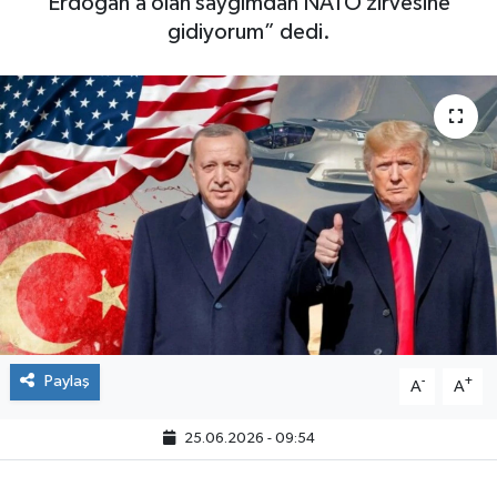
Erdoğan’a olan saygımdan NATO zirvesine
gidiyorum” dedi.
Paylaş
-
+
A
A
25.06.2026 - 09:54