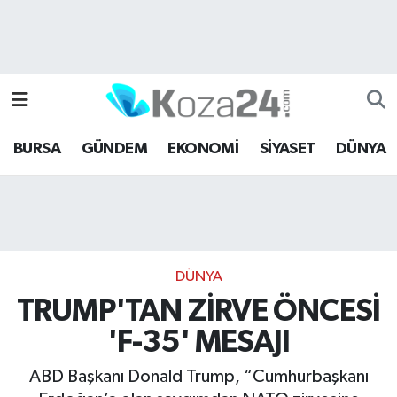
Bursa Nöbetçi Eczaneler
Bursa Hava Durumu
BURSA
GÜNDEM
EKONOMİ
SİYASET
DÜNYA
Bursa Namaz Vakitleri
Bursa Trafik Yoğunluk Haritası
Süper Lig Puan Durumu ve Fikstür
DÜNYA
Tüm Manşetler
TRUMP'TAN ZİRVE ÖNCESİ
'F-35' MESAJI
Son Dakika Haberleri
ABD Başkanı Donald Trump, “Cumhurbaşkanı
Haber Arşivi