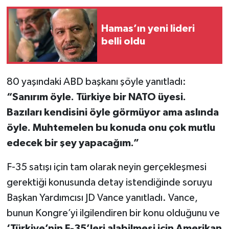
Hamas’ın yeni lideri
belli oldu
80 yaşındaki ABD başkanı şöyle yanıtladı:
“Sanırım öyle. Türkiye bir NATO üyesi.
Bazıları kendisini öyle görmüyor ama aslında
öyle. Muhtemelen bu konuda onu çok mutlu
edecek bir şey yapacağım.”
F-35 satışı için tam olarak neyin gerçekleşmesi
gerektiği konusunda detay istendiğinde soruyu
Başkan Yardımcısı JD Vance yanıtladı. Vance,
bunun Kongre’yi ilgilendiren bir konu olduğunu ve
‘Türkiye’nin F-35’leri alabilmesi için Amerikan