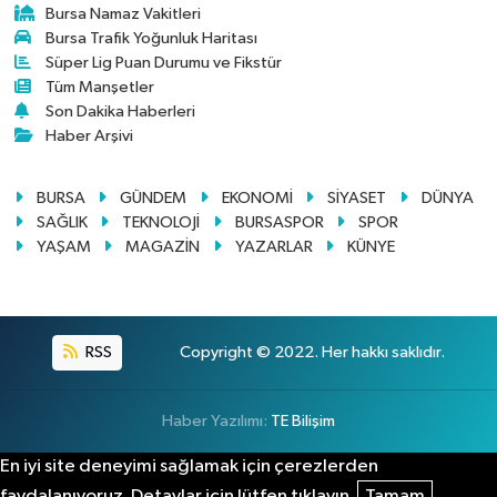
Bursa Namaz Vakitleri
Bursa Trafik Yoğunluk Haritası
Süper Lig Puan Durumu ve Fikstür
Tüm Manşetler
Son Dakika Haberleri
Haber Arşivi
BURSA
GÜNDEM
EKONOMİ
SİYASET
DÜNYA
SAĞLIK
TEKNOLOJİ
BURSASPOR
SPOR
YAŞAM
MAGAZİN
YAZARLAR
KÜNYE
RSS
Copyright © 2022. Her hakkı saklıdır.
Haber Yazılımı:
TE Bilişim
En iyi site deneyimi sağlamak için çerezlerden
faydalanıyoruz. Detaylar için lütfen tıklayın.
Tamam