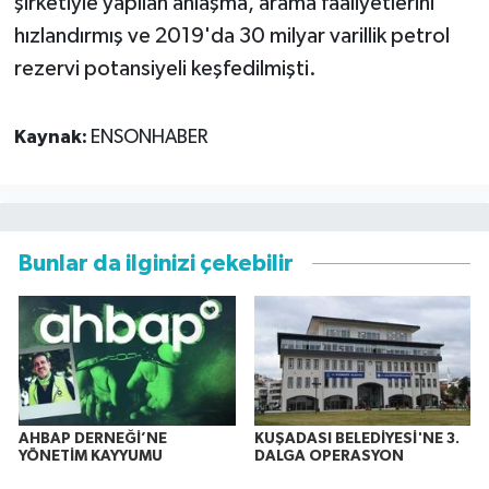
şirketiyle yapılan anlaşma, arama faaliyetlerini
hızlandırmış ve 2019'da 30 milyar varillik petrol
rezervi potansiyeli keşfedilmişti.
Kaynak:
ENSONHABER
Bunlar da ilginizi çekebilir
AHBAP DERNEĞİ’NE
KUŞADASI BELEDİYESİ'NE 3.
YÖNETİM KAYYUMU
DALGA OPERASYON