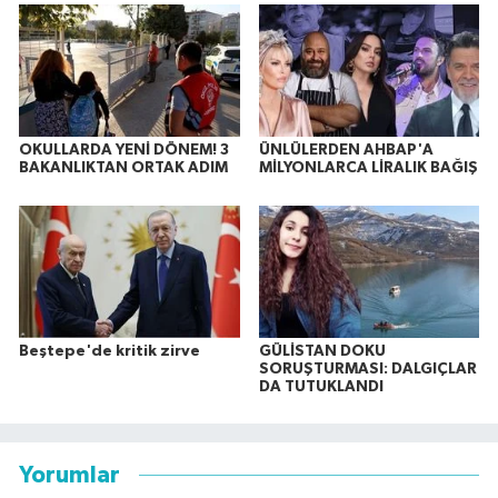
OKULLARDA YENİ DÖNEM! 3
ÜNLÜLERDEN AHBAP'A
BAKANLIKTAN ORTAK ADIM
MİLYONLARCA LİRALIK BAĞIŞ
Beştepe'de kritik zirve
GÜLİSTAN DOKU
SORUŞTURMASI: DALGIÇLAR
DA TUTUKLANDI
Yorumlar