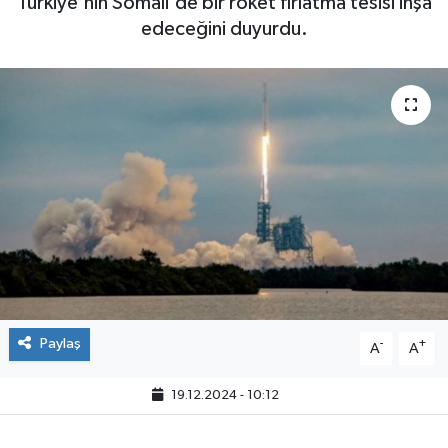
Türkiye'nin Somali'de bir roket fırlatma tesisi inşa
edeceğini duyurdu.
Paylaş
-
+
A
A
19.12.2024 - 10:12