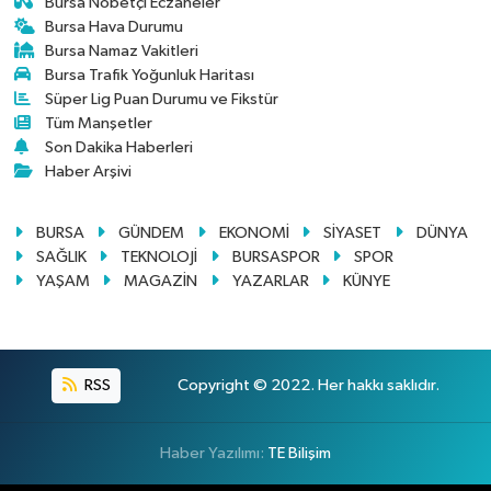
Bursa Nöbetçi Eczaneler
Bursa Hava Durumu
Bursa Namaz Vakitleri
Bursa Trafik Yoğunluk Haritası
Süper Lig Puan Durumu ve Fikstür
Tüm Manşetler
Son Dakika Haberleri
Haber Arşivi
BURSA
GÜNDEM
EKONOMİ
SİYASET
DÜNYA
SAĞLIK
TEKNOLOJİ
BURSASPOR
SPOR
YAŞAM
MAGAZİN
YAZARLAR
KÜNYE
RSS
Copyright © 2022. Her hakkı saklıdır.
Haber Yazılımı:
TE Bilişim