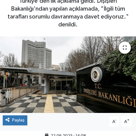
Türkiye'den ilk açıklama geldi. Dışişleri
Bakanlığı'ndan yapılan açıklamada, "İlgili tüm
tarafları sorumlu davranmaya davet ediyoruz."
denildi.
Paylaş
-
+
A
A
22.06.2025 - 14:08