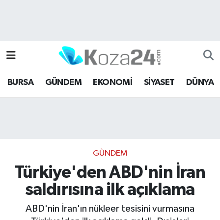
Bursa Nöbetçi Eczaneler
Bursa Hava Durumu
BURSA
GÜNDEM
EKONOMİ
SİYASET
DÜNYA
Bursa Namaz Vakitleri
Bursa Trafik Yoğunluk Haritası
Süper Lig Puan Durumu ve Fikstür
GÜNDEM
Tüm Manşetler
Türkiye'den ABD'nin İran
saldırısına ilk açıklama
Son Dakika Haberleri
ABD'nin İran'ın nükleer tesisini vurmasına
Haber Arşivi