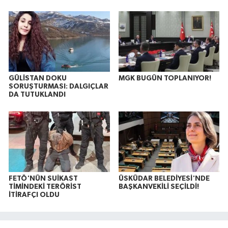
GÜLİSTAN DOKU
MGK BUGÜN TOPLANIYOR!
SORUŞTURMASI: DALGIÇLAR
DA TUTUKLANDI
FETÖ'NÜN SUİKAST
ÜSKÜDAR BELEDİYESİ'NDE
TİMİNDEKİ TERÖRİST
BAŞKANVEKİLİ SEÇİLDİ!
İTİRAFÇI OLDU