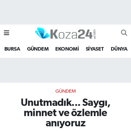
Bursa Nöbetçi Eczaneler
Bursa Hava Durumu
BURSA
GÜNDEM
EKONOMİ
SİYASET
DÜNYA
Bursa Namaz Vakitleri
Bursa Trafik Yoğunluk Haritası
Süper Lig Puan Durumu ve Fikstür
GÜNDEM
Tüm Manşetler
Unutmadık... Saygı,
minnet ve özlemle
Son Dakika Haberleri
anıyoruz
Haber Arşivi