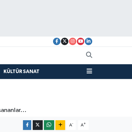
KÜLTÜR SANAT
ananlar...
-
+
A
A