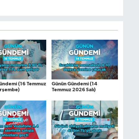
ündemi (16 Temmuz
Günün Gündemi (14
rşembe)
Temmuz 2026 Salı)