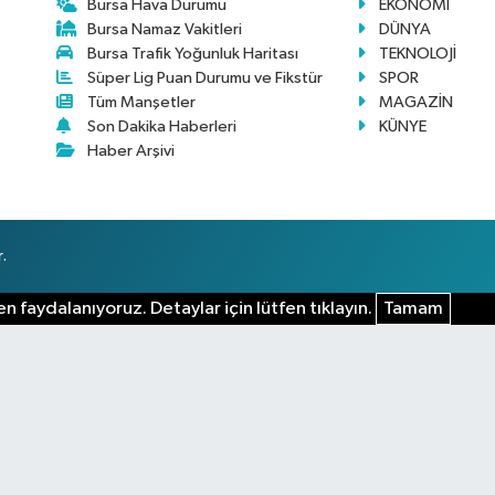
Bursa Hava Durumu
EKONOMİ
Bursa Namaz Vakitleri
DÜNYA
Bursa Trafik Yoğunluk Haritası
TEKNOLOJİ
Süper Lig Puan Durumu ve Fikstür
SPOR
Tüm Manşetler
MAGAZİN
Son Dakika Haberleri
KÜNYE
Haber Arşivi
.
n faydalanıyoruz. Detaylar için lütfen tıklayın.
Tamam