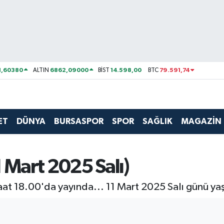
1,60380
6862,09000
14.598,00
79.591,74
ALTIN
BİST
BTC
ET
DÜNYA
BURSASPOR
SPOR
SAĞLIK
MAGAZİN
Mart 2025 Salı)
at 18.00'da yayında... 11 Mart 2025 Salı günü yaş