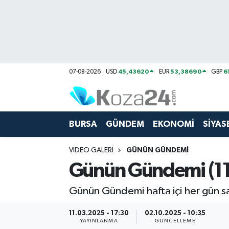
Bursa Nöbetçi Eczaneler
Bursa Hava Durumu
45,43620
53,38690
6
07-08-2026
USD
EUR
GBP
Bursa Namaz Vakitleri
Bursa Trafik Yoğunluk Haritası
BURSA
GÜNDEM
EKONOMİ
SİYAS
Süper Lig Puan Durumu ve Fikstür
VIDEO GALERI
GÜNÜN GÜNDEMI
Günün Gündemi (11 
Tüm Manşetler
Günün Gündemi hafta içi her gün sa
Son Dakika Haberleri
11.03.2025 - 17:30
02.10.2025 - 10:35
Haber Arşivi
YAYINLANMA
GÜNCELLEME