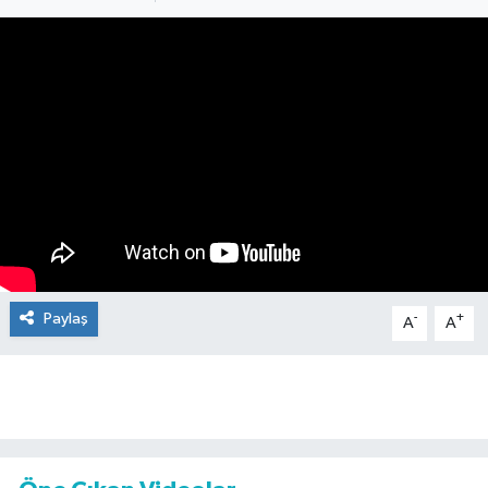
Paylaş
-
+
A
A