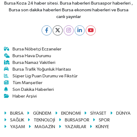
Bursa Koza 24 haber sitesi. Bursa haberleri Bursaspor haberleri ,
Bursa son dakika haberleri Bursa ekonomi haberleri ve Bursa
canlı yayınlar
Bursa Nöbetçi Eczaneler
Bursa Hava Durumu
Bursa Namaz Vakitleri
Bursa Trafik Yoğunluk Haritası
Süper Lig Puan Durumu ve Fikstür
Tüm Manşetler
Son Dakika Haberleri
Haber Arşivi
BURSA
GÜNDEM
EKONOMİ
SİYASET
DÜNYA
SAĞLIK
TEKNOLOJİ
BURSASPOR
SPOR
YAŞAM
MAGAZİN
YAZARLAR
KÜNYE