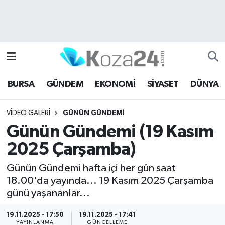
Bursa Nöbetçi Eczaneler
Bursa Hava Durumu
BURSA
GÜNDEM
EKONOMİ
SİYASET
DÜNYA
Bursa Namaz Vakitleri
VIDEO GALERI
GÜNÜN GÜNDEMI
Bursa Trafik Yoğunluk Haritası
Günün Gündemi (19 Kasım
Süper Lig Puan Durumu ve Fikstür
2025 Çarşamba)
Tüm Manşetler
Günün Gündemi hafta içi her gün saat
18.00'da yayında... 19 Kasım 2025 Çarşamba
Son Dakika Haberleri
günü yaşananlar...
19.11.2025 - 17:50
19.11.2025 - 17:41
Haber Arşivi
YAYINLANMA
GÜNCELLEME