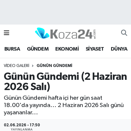
Bursa Nöbetçi Eczaneler
Bursa Hava Durumu
BURSA
GÜNDEM
EKONOMİ
SİYASET
DÜNYA
Bursa Namaz Vakitleri
VIDEO GALERI
GÜNÜN GÜNDEMI
Bursa Trafik Yoğunluk Haritası
Günün Gündemi (2 Haziran
Süper Lig Puan Durumu ve Fikstür
2026 Salı)
Tüm Manşetler
Günün Gündemi hafta içi her gün saat
18.00'da yayında... 2 Haziran 2026 Salı günü
Son Dakika Haberleri
yaşananlar...
02.06.2026 - 17:50
Haber Arşivi
YAYINLANMA