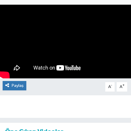
Paylaş
-
+
A
A