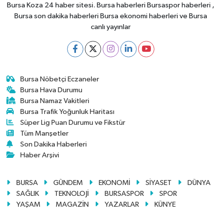
Bursa Koza 24 haber sitesi. Bursa haberleri Bursaspor haberleri ,
Bursa son dakika haberleri Bursa ekonomi haberleri ve Bursa
canlı yayınlar
Bursa Nöbetçi Eczaneler
Bursa Hava Durumu
Bursa Namaz Vakitleri
Bursa Trafik Yoğunluk Haritası
Süper Lig Puan Durumu ve Fikstür
Tüm Manşetler
Son Dakika Haberleri
Haber Arşivi
BURSA
GÜNDEM
EKONOMİ
SİYASET
DÜNYA
SAĞLIK
TEKNOLOJİ
BURSASPOR
SPOR
YAŞAM
MAGAZİN
YAZARLAR
KÜNYE