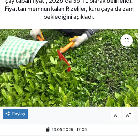
çay taban fiyatı, 2026'da 35 TL olarak belirlendi.
Fiyattan memnun kalan Rizeliler, kuru çaya da zam
beklediğini açıkladı.
Paylaş
-
+
A
A
13.05.2026 - 17:06