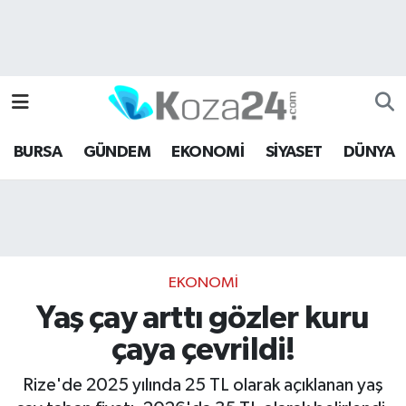
Bursa Nöbetçi Eczaneler
Bursa Hava Durumu
BURSA
GÜNDEM
EKONOMİ
SİYASET
DÜNYA
Bursa Namaz Vakitleri
Bursa Trafik Yoğunluk Haritası
Süper Lig Puan Durumu ve Fikstür
EKONOMİ
Tüm Manşetler
Yaş çay arttı gözler kuru
çaya çevrildi!
Son Dakika Haberleri
Rize'de 2025 yılında 25 TL olarak açıklanan yaş
Haber Arşivi