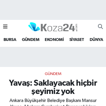
Bursa Nöbetçi Eczaneler
Bursa Hava Durumu
BURSA
GÜNDEM
EKONOMİ
SİYASET
DÜNYA
Bursa Namaz Vakitleri
Bursa Trafik Yoğunluk Haritası
Süper Lig Puan Durumu ve Fikstür
GÜNDEM
Tüm Manşetler
Yavaş: Saklayacak hiçbir
şeyimiz yok
Son Dakika Haberleri
Ankara Büyükşehir Belediye Başkanı Mansur
Haber Arşivi