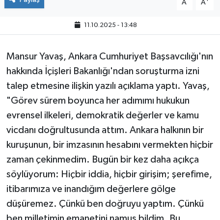
A
A
11.10.2025 - 13:48
Mansur Yavaş, Ankara Cumhuriyet Başsavcılığı'nın
hakkında İçişleri Bakanlığı'ndan soruşturma izni
talep etmesine ilişkin yazılı açıklama yaptı. Yavaş,
"Görev sürem boyunca her adımımı hukukun
evrensel ilkeleri, demokratik değerler ve kamu
vicdanı doğrultusunda attım. Ankara halkının bir
kuruşunun, bir imzasının hesabını vermekten hiçbir
zaman çekinmedim. Bugün bir kez daha açıkça
söylüyorum: Hiçbir iddia, hiçbir girişim; şerefime,
itibarımıza ve inandığım değerlere gölge
düşüremez. Çünkü ben doğruyu yaptım. Çünkü
ben milletimin emanetini namus bildim. Bu