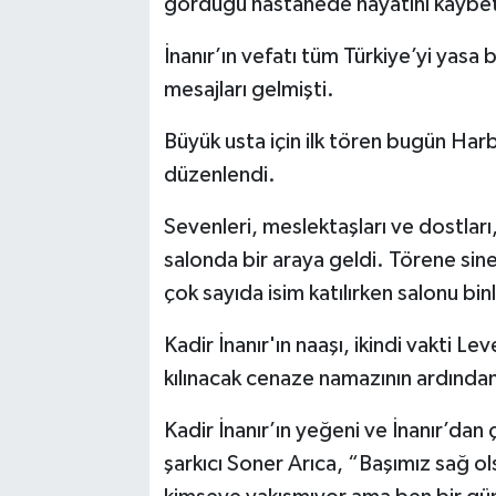
gördüğü hastanede hayatını kaybet
İnanır’ın vefatı tüm Türkiye’yi yasa 
mesajları gelmişti.
Büyük usta için ilk tören bugün Har
düzenlendi.
Sevenleri, meslektaşları ve dostları,
salonda bir araya geldi. Törene si
çok sayıda isim katılırken salonu bi
Kadir İnanır'ın naaşı, ikindi vakti 
kılınacak cenaze namazının ardından
Kadir İnanır’ın yeğeni ve İnanır’dan
şarkıcı Soner Arıca, “Başımız sağ ol