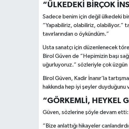
“ÜLKEDEKİ BİRÇOK İN
Sadece benim için değil ülkedeki bi
“Yapabiliriz, olabiliriz, olabiliyor.”
tavırlarından o öykündüm.”
Usta sanatçı için düzenlenecek tö
Birol Güven de “Hepimizin başı sağ 
uğurluyoruz.” sözleriyle çok üzgün o
Birol Güven, Kadir İnanır’la tartış
hakkında hep iyi şeyler duyduğunu ve
“GÖRKEMLİ, HEYKEL Gİ
Güven, sözlerine şöyle devam etti:
“Bize anlattığı hikayeler canlandırd