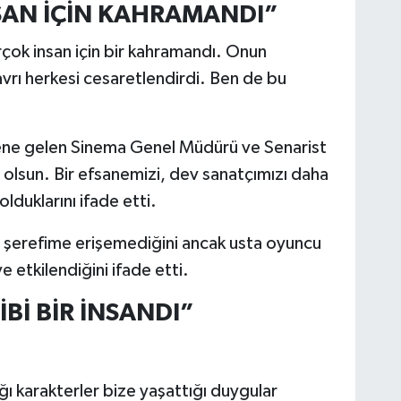
SAN İÇİN KAHRAMANDI”
rçok insan için bir kahramandı. Onun
 tavrı herkesi cesaretlendirdi. Ben de bu
rene gelen Sinema Genel Müdürü ve Senarist
olsun. Bir efsanemizi, dev sanatçımızı daha
lduklarını ifade etti.
ma şerefime erişemediğini ancak usta oyuncu
 etkilendiğini ifade etti.
Bİ BİR İNSANDI”
ığı karakterler bize yaşattığı duygular