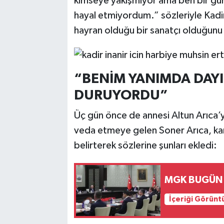
kimseye yakışmıyor ama ben bir gü
hayal etmiyordum.” sözleriyle Kadir 
hayran olduğu bir sanatçı olduğunu 
“BENİM YANIMDA DAYIM
DURUYORDU”
Üç gün önce de annesi Altun Arıca’y
veda etmeye gelen Soner Arıca, kar
belirterek sözlerine şunları ekledi:
MGK BUGÜN
İçeriği Görünt