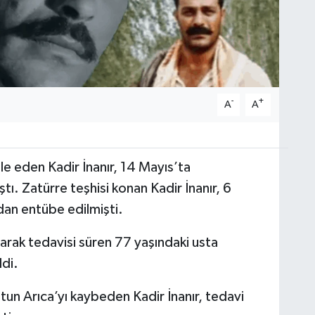
-
+
A
A
ele eden Kadir İnanır, 14 Mayıs’ta
tı. Zatürre teşhisi konan Kadir İnanır, 6
dan entübe edilmişti.
larak tedavisi süren 77 yaşındaki usta
di.
tun Arıca’yı kaybeden Kadir İnanır, tedavi