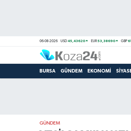
Bursa Nöbetçi Eczaneler
Bursa Hava Durumu
45,43620
53,38690
6
06-08-2026
USD
EUR
GBP
Bursa Namaz Vakitleri
Bursa Trafik Yoğunluk Haritası
BURSA
GÜNDEM
EKONOMİ
SİYAS
Süper Lig Puan Durumu ve Fikstür
Tüm Manşetler
Son Dakika Haberleri
GÜNDEM
Haber Arşivi