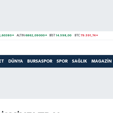
1,60380
6862,09000
14.598,00
79.591,74
ALTIN
BİST
BTC
ET
DÜNYA
BURSASPOR
SPOR
SAĞLIK
MAGAZİN