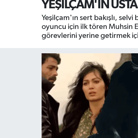
YEŞİLÇAM'IN USTA
Yeşilçam'ın sert bakışlı, selv
oyuncu için ilk tören Muhsin E
görevlerini yerine getirmek iç