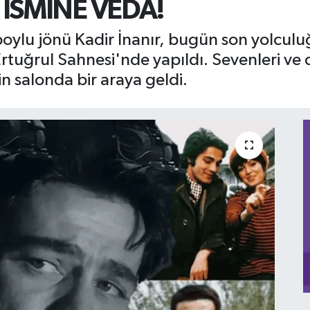
 İSMİNE VEDA!
i boylu jönü Kadir İnanır, bugün son yolcul
rtuğrul Sahnesi'nde yapıldı. Sevenleri ve d
in salonda bir araya geldi.