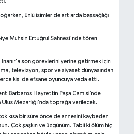
ti.
boğarken, ünlü isimler de art arda başsağlığı
biye Muhsin Ertuğrul Sahnesi'nde tören
 İnanır'a son görevlerini yerine getirmek için
nema, televizyon, spor ve siyaset dünyasından
nlerce kişi de efsane oyuncuya veda etti.
Levent Barbaros Hayrettin Paşa Camisi’nde
 Ulus Mezarlığı’nda toprağa verilecek.
 çok kısa bir süre önce de annesini kaybeden
sun. Çok şaşkın ve üzgünüm. Tabii ki ölüm hiç