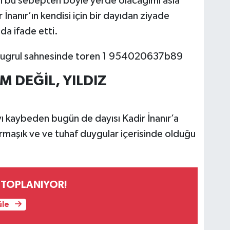
n bu sebepten böyle yerde olacağımı asla
İnanır’ın kendisi için bir dayıdan ziyade
da ifade etti.
 DEĞİL, YILDIZ
ı kaybeden bugün de dayısı Kadir İnanır’a
maşık ve ve tuhaf duygular içerisinde olduğu
 TOPLANIYOR!
üle