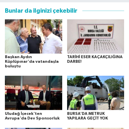
Bunlar da ilginizi çekebilir
Başkan Aydın
TARİHİ ESER KAÇAKÇILIĞINA
Küplüpınar'da vatandaşla
DARBE!
buluştu
Uludağ İçecek'ten
BURSA’DA METRUK
Avrupa'da Dev Sponsorluk
YAPILARA GEÇİT YOK