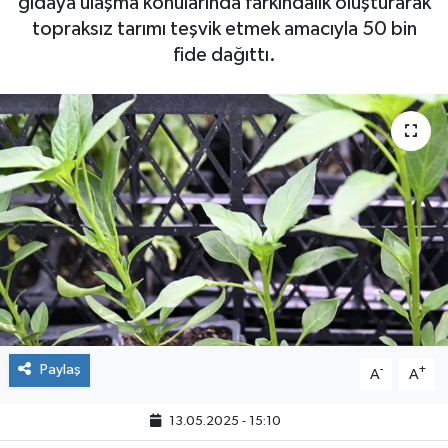
gıdaya ulaşma konularında farkındalık oluşturarak
topraksız tarımı teşvik etmek amacıyla 50 bin
fide dağıttı.
Paylaş
-
+
A
A
13.05.2025 - 15:10