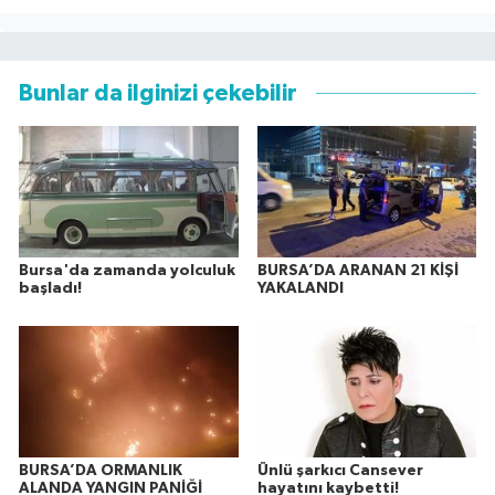
Bunlar da ilginizi çekebilir
Bursa'da zamanda yolculuk
BURSA’DA ARANAN 21 KİŞİ
başladı!
YAKALANDI
BURSA’DA ORMANLIK
Ünlü şarkıcı Cansever
ALANDA YANGIN PANİĞİ
hayatını kaybetti!