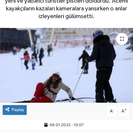
yerli ve yabancı turistler pistleri doldurdu. Acemi
kayakçıların kazaları kameralara yansırken o anlar
izleyenleri gülümsetti.
Paylaş
-
+
A
A
06.01.2025 - 10:07