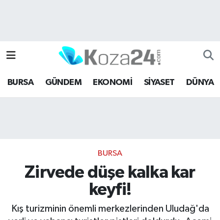
Bursa Nöbetçi Eczaneler
Bursa Hava Durumu
BURSA
GÜNDEM
EKONOMİ
SİYASET
DÜNYA
Bursa Namaz Vakitleri
Bursa Trafik Yoğunluk Haritası
Süper Lig Puan Durumu ve Fikstür
BURSA
Tüm Manşetler
Zirvede düşe kalka kar
keyfi!
Son Dakika Haberleri
Kış turizminin önemli merkezlerinden Uludağ'da
Haber Arşivi