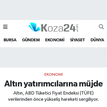
Bursa Nöbetçi Eczaneler
Bursa Hava Durumu
BURSA
GÜNDEM
EKONOMİ
SİYASET
DÜNYA
Bursa Namaz Vakitleri
Bursa Trafik Yoğunluk Haritası
Süper Lig Puan Durumu ve Fikstür
EKONOMİ
Tüm Manşetler
Altın yatırımcılarına müjde
Son Dakika Haberleri
Altın, ABD Tüketici Fiyat Endeksi (TÜFE)
verilerinden önce yükseliş hareketi sergiliyor.
Haber Arşivi