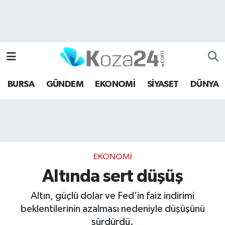
Bursa Nöbetçi Eczaneler
Bursa Hava Durumu
BURSA
GÜNDEM
EKONOMİ
SİYASET
DÜNYA
Bursa Namaz Vakitleri
Bursa Trafik Yoğunluk Haritası
Süper Lig Puan Durumu ve Fikstür
EKONOMİ
Tüm Manşetler
Altında sert düşüş
Son Dakika Haberleri
Altın, güçlü dolar ve Fed’in faiz indirimi
beklentilerinin azalması nedeniyle düşüşünü
Haber Arşivi
sürdürdü.