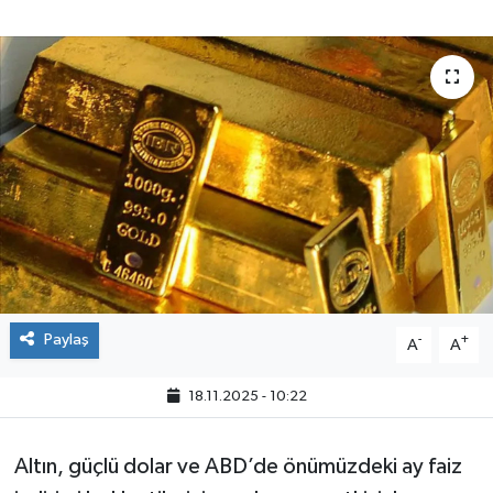
Paylaş
-
+
A
A
18.11.2025 - 10:22
Altın, güçlü dolar ve ABD’de önümüzdeki ay faiz