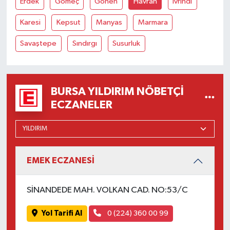
Erdek
Gömeç
Gönen
Havran
İvrindi
Karesi
Kepsut
Manyas
Marmara
Savaştepe
Sındırgı
Susurluk
BURSA YILDIRIM NÖBETÇI
ECZANELER
EMEK ECZANESİ
SİNANDEDE MAH. VOLKAN CAD. NO:53/C
Yol Tarifi Al
0 (224) 360 00 99