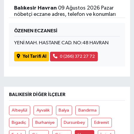
Balıkesir Havran
09 Ağustos 2026 Pazar
nöbetçi eczane adres, telefon ve konumları
ÖZENEN ECZANESİ
YENİ MAH. HASTANE CAD. NO:48 HAVRAN
Yol Tarifi Al
0 (266) 372 27 72
BALIKESIR DIĞER İLÇELER
Altıeylül
Ayvalık
Balya
Bandırma
Bigadiç
Burhaniye
Dursunbey
Edremit