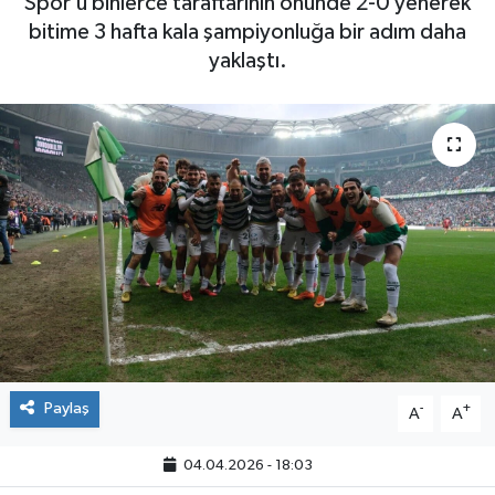
Spor’u binlerce taraftarının önünde 2-0 yenerek
bitime 3 hafta kala şampiyonluğa bir adım daha
yaklaştı.
Paylaş
-
+
A
A
04.04.2026 - 18:03