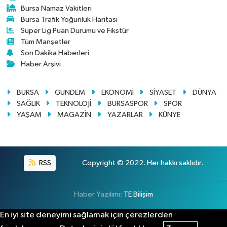
Bursa Namaz Vakitleri
Bursa Trafik Yoğunluk Haritası
Süper Lig Puan Durumu ve Fikstür
Tüm Manşetler
Son Dakika Haberleri
Haber Arşivi
BURSA
GÜNDEM
EKONOMİ
SİYASET
DÜNYA
SAĞLIK
TEKNOLOJİ
BURSASPOR
SPOR
YAŞAM
MAGAZİN
YAZARLAR
KÜNYE
RSS
Copyright © 2022. Her hakkı saklıdır.
Haber Yazılımı:
TE Bilişim
En iyi site deneyimi sağlamak için çerezlerden