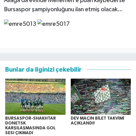
Aliağa da evinde Menemen’e puan kaybederse
Bursaspor şampiyonluğunu ilan etmiş olacak…
Bunlar da ilginizi çekebilir
BURSASPOR-SHAKHTAR
DEV MAÇIN BİLET TAKVİMİ
DONETSK
AÇIKLANDI!
KARŞILAŞMASINDA GOL
SESI ÇIKMADI