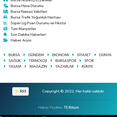
Bursa Nöbetçi Eczaneler
Bursa Hava Durumu
Bursa Namaz Vakitleri
Bursa Trafik Yoğunluk Haritası
Süper Lig Puan Durumu ve Fikstür
Tüm Manşetler
Son Dakika Haberleri
Haber Arşivi
BURSA
GÜNDEM
EKONOMİ
SİYASET
DÜNYA
SAĞLIK
TEKNOLOJİ
BURSASPOR
SPOR
YAŞAM
MAGAZİN
YAZARLAR
KÜNYE
RSS
Copyright © 2022. Her hakkı saklıdır.
Haber Yazılımı:
TE Bilişim