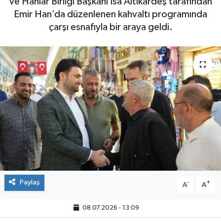
ve Hanlar Birliği Başkanı İsa Altıkardeş tarafından
Emir Han’da düzenlenen kahvaltı programında
çarşı esnafıyla bir araya geldi.
Paylaş
-
+
A
A
08.07.2026 - 13:09