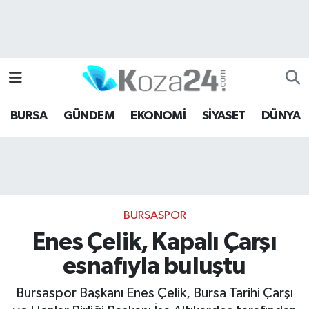
Bursa Nöbetçi Eczaneler
Bursa Hava Durumu
BURSA
GÜNDEM
EKONOMİ
SİYASET
DÜNYA
Bursa Namaz Vakitleri
Bursa Trafik Yoğunluk Haritası
Süper Lig Puan Durumu ve Fikstür
BURSASPOR
Tüm Manşetler
Enes Çelik, Kapalı Çarşı
esnafıyla buluştu
Son Dakika Haberleri
Bursaspor Başkanı Enes Çelik, Bursa Tarihi Çarşı
Haber Arşivi