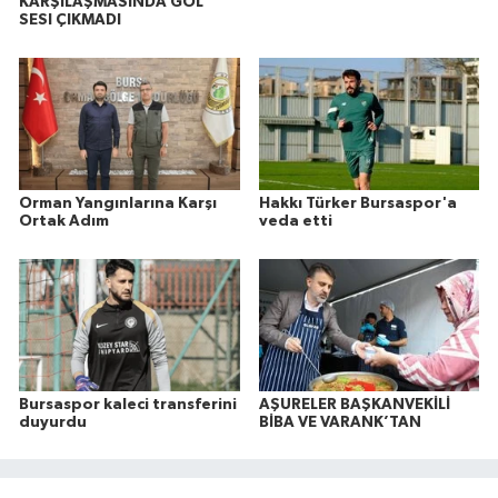
KARŞILAŞMASINDA GOL
SESI ÇIKMADI
Orman Yangınlarına Karşı
Hakkı Türker Bursaspor'a
Ortak Adım
veda etti
Bursaspor kaleci transferini
AŞURELER BAŞKANVEKİLİ
duyurdu
BİBA VE VARANK’TAN