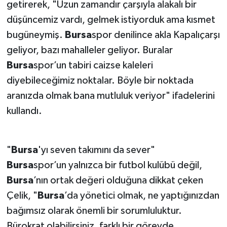
getirerek, "Uzun zamandır çarşıyla alakalı bir
düşüncemiz vardı, gelmek istiyorduk ama kısmet
bugüneymiş.
Bursa
spor denilince akla Kapalıçarşı
geliyor, bazı mahalleler geliyor. Buralar
Bursa
spor’un tabiri caizse kaleleri
diyebileceğimiz noktalar. Böyle bir noktada
aranızda olmak bana mutluluk veriyor" ifadelerini
kullandı.
"
Bursa
'yı seven takımını da sever"
Bursa
spor’un yalnızca bir futbol kulübü değil,
Bursa
’nın ortak değeri olduğuna dikkat çeken
Çelik, "
Bursa
’da yönetici olmak, ne yaptığınızdan
bağımsız olarak önemli bir sorumluluktur.
Bürokrat olabilirsiniz, farklı bir görevde