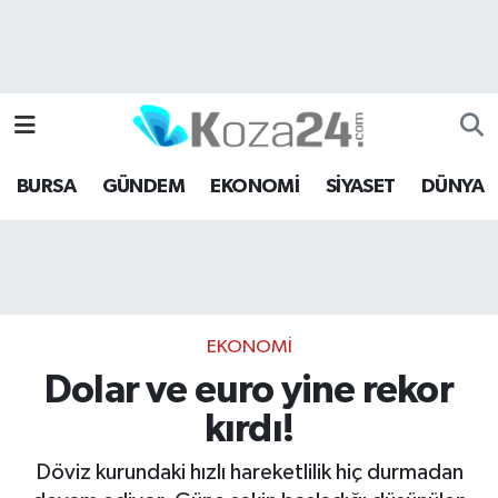
Bursa Nöbetçi Eczaneler
Bursa Hava Durumu
BURSA
GÜNDEM
EKONOMİ
SİYASET
DÜNYA
Bursa Namaz Vakitleri
Bursa Trafik Yoğunluk Haritası
Süper Lig Puan Durumu ve Fikstür
EKONOMİ
Tüm Manşetler
Dolar ve euro yine rekor
kırdı!
Son Dakika Haberleri
Döviz kurundaki hızlı hareketlilik hiç durmadan
Haber Arşivi