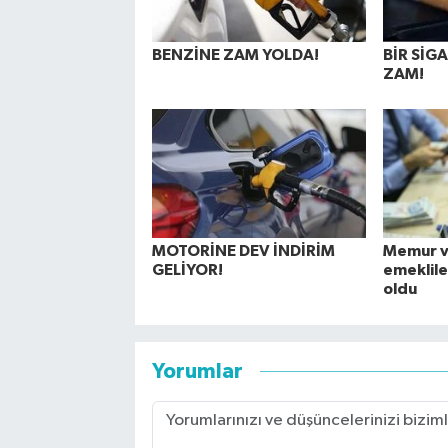
BENZİNE ZAM YOLDA!
BİR Sİ
ZAM!
MOTORİNE DEV İNDİRİM
Memur 
GELİYOR!
emeklile
oldu
Yorumlar