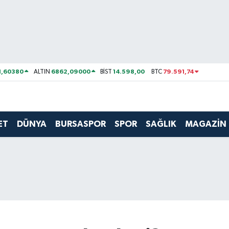
1,60380
6862,09000
14.598,00
79.591,74
ALTIN
BİST
BTC
ET
DÜNYA
BURSASPOR
SPOR
SAĞLIK
MAGAZİN