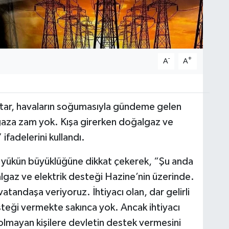
-
+
A
A
aktar, havaların soğumasıyla gündeme gelen
gaza zam yok. Kışa girerken doğalgaz ve
 ifadelerini kullandı.
 yükün büyüklüğüne dikkat çekerek, “Şu anda
algaz ve elektrik desteği Hazine’nin üzerinde.
vatandaşa veriyoruz. İhtiyacı olan, dar gelirli
esteği vermekte sakınca yok. Ancak ihtiyacı
 olmayan kişilere devletin destek vermesini