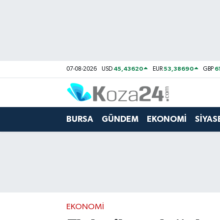
Bursa Nöbetçi Eczaneler
Bursa Hava Durumu
45,43620
53,38690
6
07-08-2026
USD
EUR
GBP
Bursa Namaz Vakitleri
Bursa Trafik Yoğunluk Haritası
BURSA
GÜNDEM
EKONOMİ
SİYAS
Süper Lig Puan Durumu ve Fikstür
Tüm Manşetler
Son Dakika Haberleri
EKONOMİ
Haber Arşivi