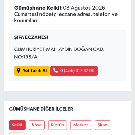
Gümüşhane Kelkit
08 Ağustos 2026
Cumartesi nöbetçi eczane adres, telefon ve
konumları
ŞİFA ECZANESİ
CUMHURİYET MAH.AYDIN DOĞAN CAD.
NO:158/A
Yol Tarifi Al
0 (456) 317 37 00
GÜMÜŞHANE DIĞER İLÇELER
Kelkit
Köse
Kürtün
Merkez
Şiran