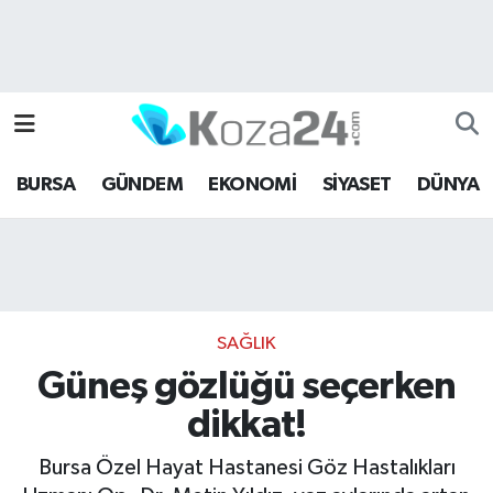
Bursa Nöbetçi Eczaneler
Bursa Hava Durumu
BURSA
GÜNDEM
EKONOMİ
SİYASET
DÜNYA
Bursa Namaz Vakitleri
Bursa Trafik Yoğunluk Haritası
Süper Lig Puan Durumu ve Fikstür
SAĞLIK
Tüm Manşetler
Güneş gözlüğü seçerken
dikkat!
Son Dakika Haberleri
Bursa Özel Hayat Hastanesi Göz Hastalıkları
Haber Arşivi