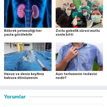
Böbrek yetmezliği her
Zorlu gebelik süreci mutlu
yaşta görülebilir
sonla bitti
Havuz ve deniz keyfiniz
Aşırı terlemenin tedavisi
kabusa dönüşmesin
nedir?
Yorumlar