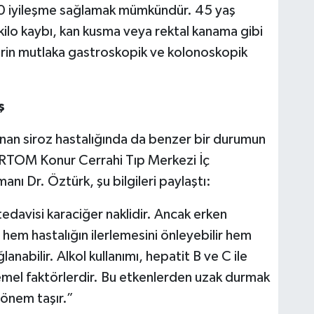
00 iyileşme sağlamak mümkündür. 45 yaş
kilo kaybı, kan kusma veya rektal kanama gibi
erin mutlaka gastroskopik ve kolonoskopik
ş
anan siroz hastalığında da benzer bir durumun
TOM Konur Cerrahi Tıp Merkezi İç
nı Dr. Öztürk, şu bilgileri paylaştı:
edavisi karaciğer naklidir. Ancak erken
em hastalığın ilerlemesini önleyebilir hem
nabilir. Alkol kullanımı, hepatit B ve C ile
temel faktörlerdir. Bu etkenlerden uzak durmak
 önem taşır.”