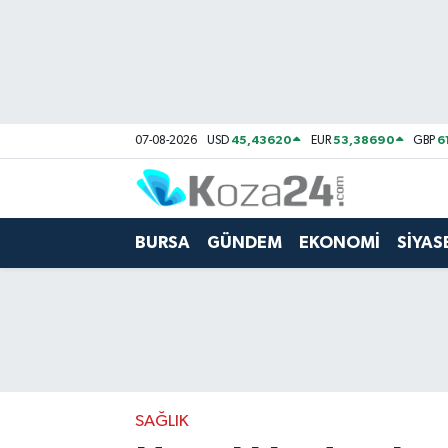
Bursa Nöbetçi Eczaneler
Bursa Hava Durumu
45,43620
53,38690
6
07-08-2026
USD
EUR
GBP
Bursa Namaz Vakitleri
Bursa Trafik Yoğunluk Haritası
BURSA
GÜNDEM
EKONOMİ
SİYAS
Süper Lig Puan Durumu ve Fikstür
Tüm Manşetler
Son Dakika Haberleri
SAĞLIK
Haber Arşivi