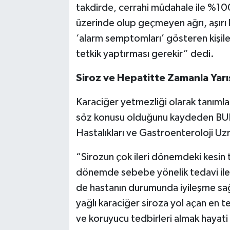
takdirde, cerrahi müdahale ile %1
üzerinde olup geçmeyen ağrı, aşırı 
‘alarm semptomları’ gösteren kişil
tetkik yaptırması gerekir” dedi.
Siroz ve Hepatitte Zamanla Yarı
Karaciğer yetmezliği olarak tanıml
söz konusu olduğunu kaydeden BUR
Hastalıkları ve Gastroenteroloji Uzma
“Sirozun çok ileri dönemdeki kesin t
dönemde sebebe yönelik tedavi ile h
de hastanın durumunda iyileşme sağla
yağlı karaciğer siroza yol açan en 
ve koruyucu tedbirleri almak hayati