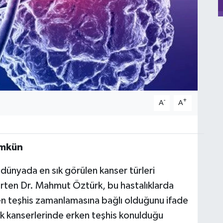
-
+
A
A
ümkün
 dünyada en sık görülen kanser türleri
elirten Dr. Mahmut Öztürk, bu hastalıklarda
en teşhis zamanlamasına bağlı olduğunu ifade
ak kanserlerinde erken teşhis konulduğu