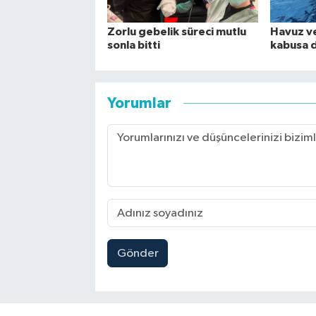
Zorlu gebelik süreci mutlu
Havuz ve
sonla bitti
kabusa 
Yorumlar
Gönder