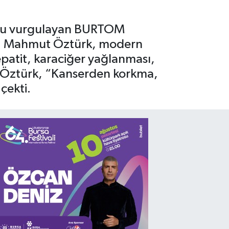
uğunu vurgulayan BURTOM
 Dr. Mahmut Öztürk, modern
epatit, karaciğer yağlanması,
 Dr. Öztürk, “Kanserden korkma,
çekti.