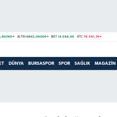
1,60380
6862,09000
14.598,00
79.591,74
ALTIN
BİST
BTC
ET
DÜNYA
BURSASPOR
SPOR
SAĞLIK
MAGAZİN