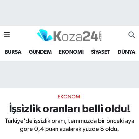
Bursa Nöbetçi Eczaneler
Bursa Hava Durumu
BURSA
GÜNDEM
EKONOMİ
SİYASET
DÜNYA
Bursa Namaz Vakitleri
Bursa Trafik Yoğunluk Haritası
Süper Lig Puan Durumu ve Fikstür
EKONOMİ
Tüm Manşetler
İşsizlik oranları belli oldu!
Son Dakika Haberleri
Türkiye'de işsizlik oranı, temmuzda bir önceki aya
göre 0,4 puan azalarak yüzde 8 oldu.
Haber Arşivi