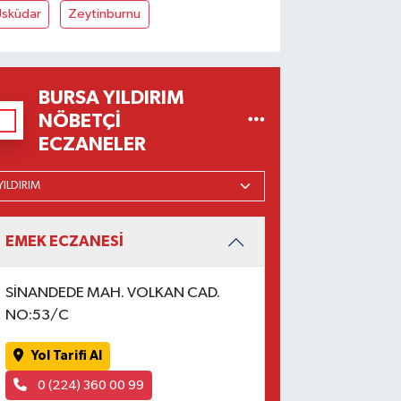
Üsküdar
Zeytinburnu
BURSA YILDIRIM
NÖBETÇI
ECZANELER
EMEK ECZANESİ
SİNANDEDE MAH. VOLKAN CAD.
NO:53/C
Yol Tarifi Al
0 (224) 360 00 99