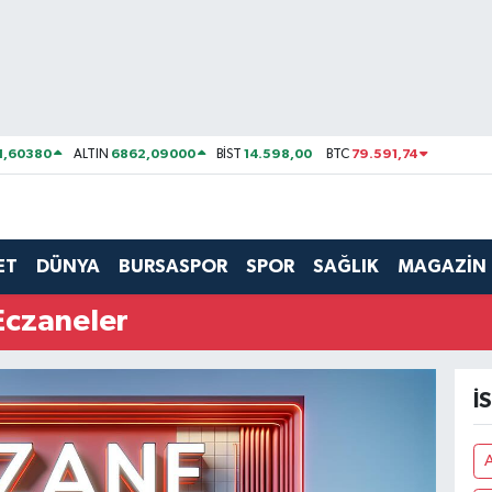
1,60380
6862,09000
14.598,00
79.591,74
ALTIN
BİST
BTC
ET
DÜNYA
BURSASPOR
SPOR
SAĞLIK
MAGAZİN
Eczaneler
İ