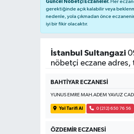
Güncel Nöbetçi Eczaneler.
Her eczane
gerektiğinde açık kalabilir veya bekle
nedenle, yola çıkmadan önce eczanenin 
iyi bir fikir olacaktır.
İstanbul Sultangazi
0
nöbetçi eczane adres, 
BAHTİYAR ECZANESİ
YUNUS EMRE MAH.ADEM YAVUZ CAD
Yol Tarifi Al
0 (212) 650 76 56
ÖZDEMİR ECZANESİ