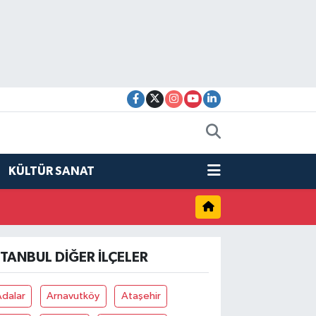
KÜLTÜR SANAT
STANBUL DIĞER İLÇELER
Adalar
Arnavutköy
Ataşehir