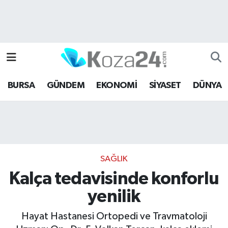
Bursa Nöbetçi Eczaneler
Bursa Hava Durumu
BURSA
GÜNDEM
EKONOMİ
SİYASET
DÜNYA
Bursa Namaz Vakitleri
Bursa Trafik Yoğunluk Haritası
Süper Lig Puan Durumu ve Fikstür
SAĞLIK
Tüm Manşetler
Kalça tedavisinde konforlu
yenilik
Son Dakika Haberleri
Hayat Hastanesi Ortopedi ve Travmatoloji
Haber Arşivi