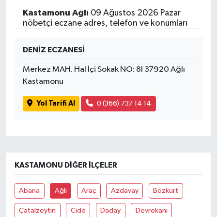
Kastamonu Ağlı
09 Ağustos 2026 Pazar
nöbetçi eczane adres, telefon ve konumları
DENİZ ECZANESİ
Merkez MAH. Hal İçi Sokak NO: 8I 37920 Ağlı
Kastamonu
Yol Tarifi Al
0 (366) 737 14 14
KASTAMONU DIĞER İLÇELER
Abana
Ağlı
Araç
Azdavay
Bozkurt
Çatalzeytin
Cide
Daday
Devrekani