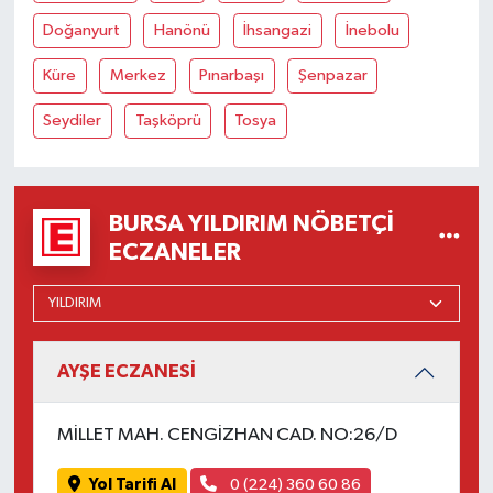
Doğanyurt
Hanönü
İhsangazi
İnebolu
Küre
Merkez
Pınarbaşı
Şenpazar
Seydiler
Taşköprü
Tosya
BURSA YILDIRIM NÖBETÇI
ECZANELER
AYŞE ECZANESİ
MİLLET MAH. CENGİZHAN CAD. NO:26/D
Yol Tarifi Al
0 (224) 360 60 86