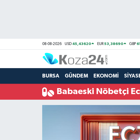
Bursa Nöbetçi Eczaneler
Bursa Hava Durumu
45,43620
53,38690
6
08-08-2026
USD
EUR
GBP
Bursa Namaz Vakitleri
Bursa Trafik Yoğunluk Haritası
BURSA
GÜNDEM
EKONOMİ
SİYAS
Süper Lig Puan Durumu ve Fikstür
Babaeski Nöbetçi Ec
Tüm Manşetler
Son Dakika Haberleri
Haber Arşivi