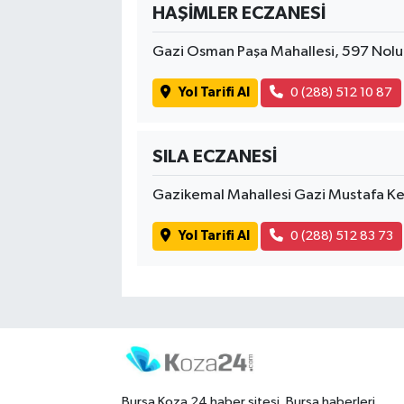
HAŞİMLER ECZANESİ
Gazi Osman Paşa Mahallesi, 597 Nolu
Yol Tarifi Al
0 (288) 512 10 87
SILA ECZANESİ
Gazikemal Mahallesi Gazi Mustafa Ke
Yol Tarifi Al
0 (288) 512 83 73
Bursa Koza 24 haber sitesi. Bursa haberleri