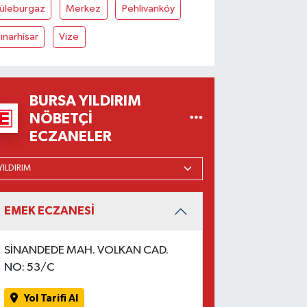
Lüleburgaz
Merkez
Pehlivanköy
ınarhisar
Vize
BURSA YILDIRIM
NÖBETÇI
ECZANELER
EMEK ECZANESİ
SİNANDEDE MAH. VOLKAN CAD.
NO: 53/C
Yol Tarifi Al