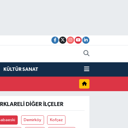
KÜLTÜR SANAT
IRKLARELI DIĞER İLÇELER
Babaeski
Demirköy
Kofçaz