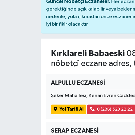
Güncel Nöbetçi Eczaneler.
Her eczane
gerektiğinde açık kalabilir veya bekle
nedenle, yola çıkmadan önce eczanenin 
iyi bir fikir olacaktır.
Kırklareli Babaeski
08
nöbetçi eczane adres, 
ALPULLU ECZANESİ
Şeker Mahallesi, Kenan Evren Caddesi
Yol Tarifi Al
0 (288) 523 22 22
SERAP ECZANESİ