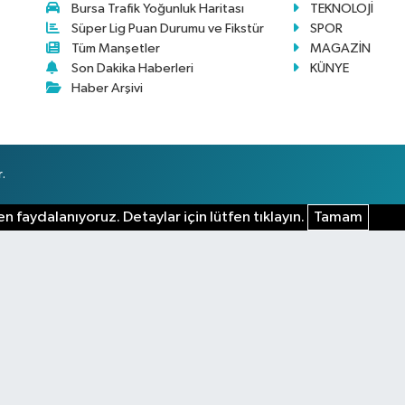
Bursa Trafik Yoğunluk Haritası
TEKNOLOJİ
Süper Lig Puan Durumu ve Fikstür
SPOR
Tüm Manşetler
MAGAZİN
Son Dakika Haberleri
KÜNYE
Haber Arşivi
.
n faydalanıyoruz. Detaylar için lütfen tıklayın.
Tamam