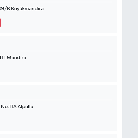
:89/B Büyükmandıra
111 Mandıra
No:11A Alpullu