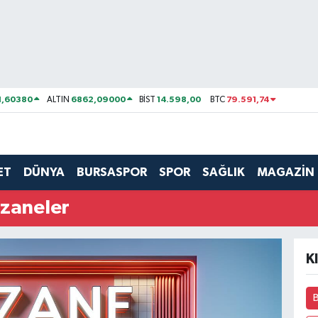
1,60380
6862,09000
14.598,00
79.591,74
ALTIN
BİST
BTC
ET
DÜNYA
BURSASPOR
SPOR
SAĞLIK
MAGAZİN
zaneler
K