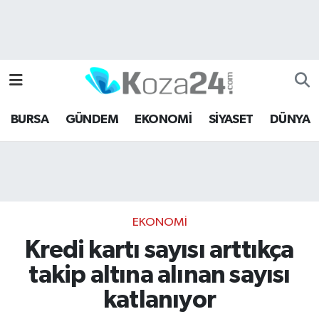
Bursa Nöbetçi Eczaneler
Bursa Hava Durumu
BURSA
GÜNDEM
EKONOMİ
SİYASET
DÜNYA
Bursa Namaz Vakitleri
Bursa Trafik Yoğunluk Haritası
Süper Lig Puan Durumu ve Fikstür
EKONOMİ
Tüm Manşetler
Kredi kartı sayısı arttıkça
takip altına alınan sayısı
Son Dakika Haberleri
katlanıyor
Haber Arşivi