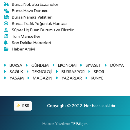
Bursa Nöbetçi Eczaneler
Bursa Hava Durumu
Bursa Namaz Vakitleri
Bursa Trafik Yoğunluk Haritası
Süper Lig Puan Durumu ve Fikstür
Tüm Manşetler
Son Dakika Haberleri
Haber Arşivi
BURSA
GÜNDEM
EKONOMİ
SİYASET
DÜNYA
SAĞLIK
TEKNOLOJİ
BURSASPOR
SPOR
YAŞAM
MAGAZİN
YAZARLAR
KÜNYE
RSS
Copyright © 2022. Her hakkı saklıdır.
Haber Yazılımı:
TE Bilişim