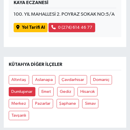
KAYA ECZANESİ
100. YIL MAHALLESİ 2. POYRAZ SOKAK NO:5/A
Yol Tarifi Al
0 (274) 614 46 77
KÜTAHYA DIĞER İLÇELER
Altıntaş
Aslanapa
Çavdarhisar
Domaniç
Dumlupınar
Emet
Gediz
Hisarcık
Merkez
Pazarlar
Şaphane
Simav
Tavşanlı