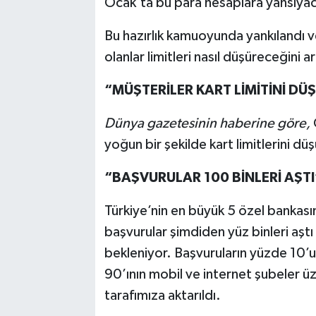
Ocak’ta bu para hesaplara yansıyac
Bu hazırlık kamuoyunda yankılandı ve 
olanlar limitleri nasıl düşüreceğini ar
“MÜŞTERİLER KART LİMİTİNİ D
Dünya gazetesinin haberine göre,
yoğun bir şekilde kart limitlerini dü
“BAŞVURULAR 100 BİNLERİ AŞTI
Türkiye’nin en büyük 5 özel bankasın
başvurular şimdiden yüz binleri aştı
bekleniyor. Başvuruların yüzde 10’u
90’ının mobil ve internet şubeler ü
tarafımıza aktarıldı.