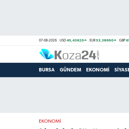
Bursa Nöbetçi Eczaneler
Bursa Hava Durumu
45,43620
53,38690
6
07-08-2026
USD
EUR
GBP
Bursa Namaz Vakitleri
Bursa Trafik Yoğunluk Haritası
BURSA
GÜNDEM
EKONOMİ
SİYAS
Süper Lig Puan Durumu ve Fikstür
Tüm Manşetler
Son Dakika Haberleri
EKONOMİ
Haber Arşivi