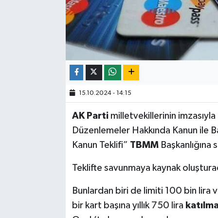
15.10.2024 - 14:15
AK Parti
milletvekillerinin imzasıyla
Düzenle­meler Hakkında Kanun ile Ba­
Kanun Teklifi”
TBMM
Başkanlığına 
Teklifte savunmaya kaynak oluştura
Bunlardan biri de limi­ti 100 bin lira 
bir kart başına yıllık 750 lira
katılm