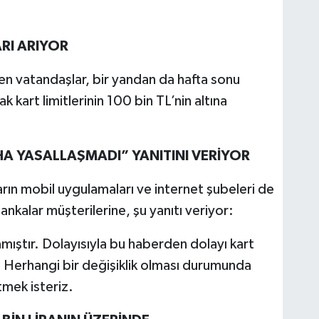
RI ARIYOR
en vatandaşlar, bir yandan da hafta sonu
 kart li­mitlerinin 100 bin TL’nin altı­na
A YASALLAŞMADI” YANITINI VERİYOR
rın mobil uygula­maları ve internet şubeleri de
ankalar müşterilerine, şu yanıtı veriyor:
amıştır. Dolayısıyla bu haberden dolayı kart
r. Herhangi bir değişiklik olması durumunda
rtmek isteriz.