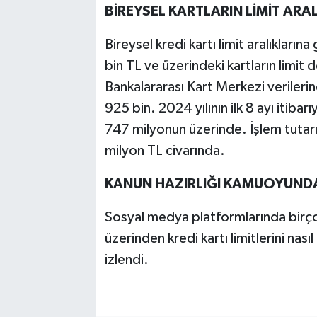
BİREYSEL KARTLARIN LİMİT ARAL
Bireysel kredi kartı limit ara­lıkları
bin TL ve üzerindeki kartların li­mit
Bankalararası Kart Merkezi verilerine
925 bin. 2024 yılının ilk 8 ayı itibarıy
747 milyonun üzerinde. İş­lem tutar
milyon TL civarında.
KANUN HAZIRLIĞI KAMUOYUNDA
Sosyal medya platformlarında birçok
üzerinden kredi kartı li­mitlerini nası
izlendi.