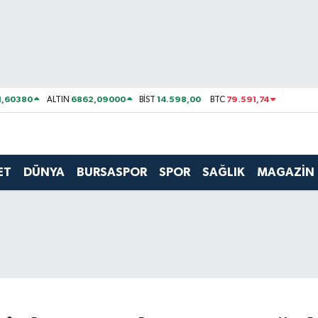
1,60380
6862,09000
14.598,00
79.591,74
ALTIN
BİST
BTC
ET
DÜNYA
BURSASPOR
SPOR
SAĞLIK
MAGAZİN