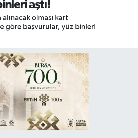
nleri aştı!
ra alınacak olması kart
re göre başvurular, yüz binleri