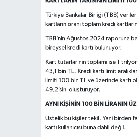
KARTLARIN YARISININ LİMİTİ 100
Türkiye Bankalar Birliği (TBB) verile
kartların oranı toplam kredi kartların
TBB’nin Ağustos 2024 raporuna bakıl
birey­sel kredi kartı bulunuyor.
Kart tutarlarının toplamı ise 1 tril­y
43,1 bin TL. Kredi kartı limit aralıkla
limiti 100 bin TL ve üzerinde kartı ol
49,2’sini oluştu­ruyor.
AYNI KİŞİNİN 100 BİN LİRANIN 
Üstelik bu kişiler tekil. Yani birden 
kartı kullanıcısı buna dahil değil.