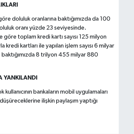
IKLARI
na göre doluluk oranla­rına baktığımızda da 100
 doluluk oranı yüzde 23 se­viyesinde.
 göre top­lam kredi kartı sayısı 125 mil­yon
la kredi kartları ile yapılan işlem sayısı 6 mil­yar
ı baktığımızda 8 tril­yon 455 milyar 880
 YANKILANDI
 kullanıcının bankaların mobil uygulama­ları
l düşürecekle­rine ilişkin paylaşım yaptığı