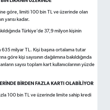
 BİN LİRANIN ÜZERİNDE
­rine göre, limiti 100 bin TL ve üzerinde olan
ın yarısı kadar.
dığında Türki­ye’de 37,9 milyon kişinin
on 635 milyar TL. Kişi başı­na ortalama tutar
rına göre kişi sayısının dağılımı­na bakıldığında
anların sayısı toplam kart kullanıcıla­rının yüzde
ÜZERİNDE BİRDEN FAZLA KARTI OLABİLİYOR
fazla 100 bin TL ve üzerinde limite sahip kre­di