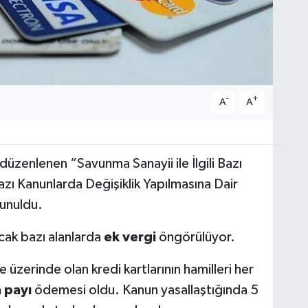
-
+
A
A
 düzenlenen “Savunma Sanayii ile İlgili Bazı
zı Kanunlarda Değişiklik Ya­pılmasına Dair
sunuldu.
cak bazı alanlarda
ek vergi
öngörülüyor.
ve üzerinde olan kredi kartlarının hamilleri her
a payı
ödemesi oldu. Kanun yasallaştığında 5