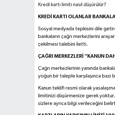
Kredi kartı limiti nasıl düşürülür?
KREDİ KARTI OLANLAR BANKALA
Sosyal medyada tepkisini dile getir
bankaların çağrı merkezlerini arayarak
çekilmesi talebini iletti.
ÇAĞRI MERKEZLERİ “KANUN DAH
Çağrı merkezlerinin yanın­da bankala
yoğun bir taleple karşılaşınca bazı b
Kanun teklifi resmi olarak ya­salaşm
limitini­zi düşürmenize gerek yoktu
sizlere ayrıca bilgi verileceğini beli