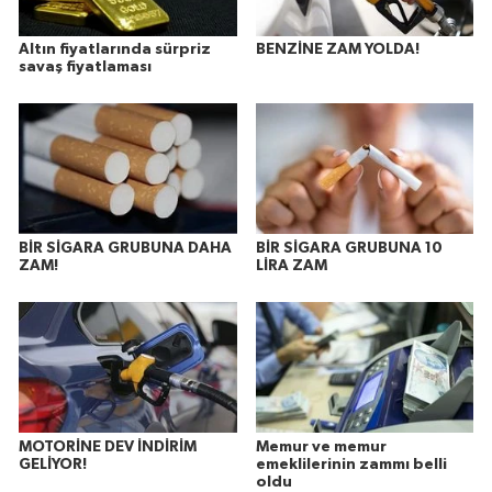
Altın fiyatlarında sürpriz
BENZİNE ZAM YOLDA!
savaş fiyatlaması
BİR SİGARA GRUBUNA DAHA
BİR SİGARA GRUBUNA 10
ZAM!
LİRA ZAM
MOTORİNE DEV İNDİRİM
Memur ve memur
GELİYOR!
emeklilerinin zammı belli
oldu