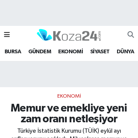
Bursa Nöbetçi Eczaneler
Bursa Hava Durumu
BURSA
GÜNDEM
EKONOMİ
SİYASET
DÜNYA
Bursa Namaz Vakitleri
Bursa Trafik Yoğunluk Haritası
Süper Lig Puan Durumu ve Fikstür
EKONOMİ
Tüm Manşetler
Memur ve emekliye yeni
zam oranı netleşiyor
Son Dakika Haberleri
Türkiye İstatistik Kurumu (TÜİK) eylül ayı
Haber Arşivi