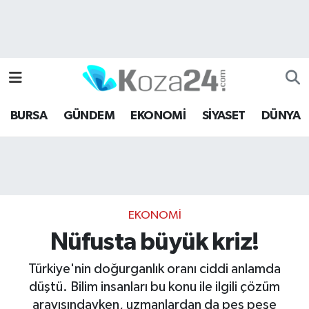
Bursa Nöbetçi Eczaneler
Bursa Hava Durumu
BURSA
GÜNDEM
EKONOMİ
SİYASET
DÜNYA
Bursa Namaz Vakitleri
Bursa Trafik Yoğunluk Haritası
Süper Lig Puan Durumu ve Fikstür
EKONOMİ
Tüm Manşetler
Nüfusta büyük kriz!
Son Dakika Haberleri
Türkiye'nin doğurganlık oranı ciddi anlamda
düştü. Bilim insanları bu konu ile ilgili çözüm
Haber Arşivi
arayışındayken, uzmanlardan da peş peşe