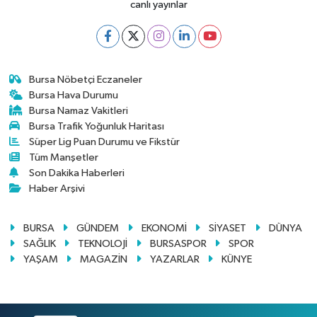
canlı yayınlar
Bursa Nöbetçi Eczaneler
Bursa Hava Durumu
Bursa Namaz Vakitleri
Bursa Trafik Yoğunluk Haritası
Süper Lig Puan Durumu ve Fikstür
Tüm Manşetler
Son Dakika Haberleri
Haber Arşivi
BURSA
GÜNDEM
EKONOMİ
SİYASET
DÜNYA
SAĞLIK
TEKNOLOJİ
BURSASPOR
SPOR
YAŞAM
MAGAZİN
YAZARLAR
KÜNYE