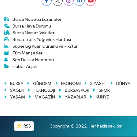
Bursa Nöbetçi Eczaneler
Bursa Hava Durumu
Bursa Namaz Vakitleri
Bursa Trafik Yoğunluk Haritası
Süper Lig Puan Durumu ve Fikstür
Tüm Manşetler
Son Dakika Haberleri
Haber Arşivi
BURSA
GÜNDEM
EKONOMİ
SİYASET
DÜNYA
SAĞLIK
TEKNOLOJİ
BURSASPOR
SPOR
YAŞAM
MAGAZİN
YAZARLAR
KÜNYE
RSS
Copyright © 2022. Her hakkı saklıdır.