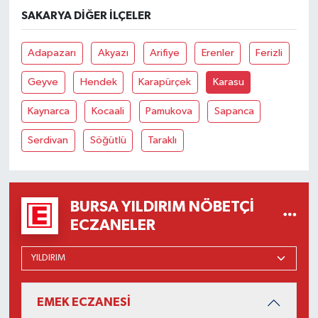
SAKARYA DIĞER İLÇELER
Adapazarı
Akyazı
Arifiye
Erenler
Ferizli
Geyve
Hendek
Karapürçek
Karasu
Kaynarca
Kocaali
Pamukova
Sapanca
Serdivan
Söğütlü
Taraklı
BURSA YILDIRIM NÖBETÇI
ECZANELER
EMEK ECZANESİ