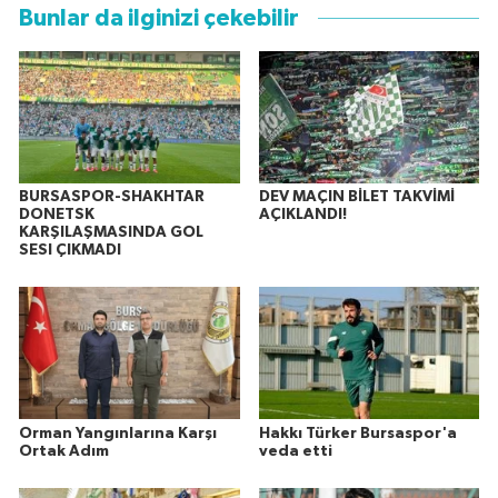
Bunlar da ilginizi çekebilir
BURSASPOR-SHAKHTAR
DEV MAÇIN BİLET TAKVİMİ
DONETSK
AÇIKLANDI!
KARŞILAŞMASINDA GOL
SESI ÇIKMADI
Orman Yangınlarına Karşı
Hakkı Türker Bursaspor'a
Ortak Adım
veda etti