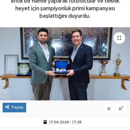
kritik bir hamle yaparak futbolcular ve teknik
heyet için şampiyonluk primi kampanyası
başlattığını duyurdu.
Paylaş
-
+
A
A
17.04.2026 - 17:28