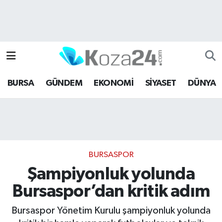
Bursa Nöbetçi Eczaneler
Bursa Hava Durumu
BURSA
GÜNDEM
EKONOMİ
SİYASET
DÜNYA
Bursa Namaz Vakitleri
Bursa Trafik Yoğunluk Haritası
Süper Lig Puan Durumu ve Fikstür
BURSASPOR
Tüm Manşetler
Şampiyonluk yolunda
Bursaspor’dan kritik adım
Son Dakika Haberleri
Bursaspor Yönetim Kurulu şampiyonluk yolunda
Haber Arşivi