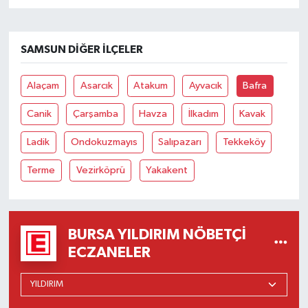
SAMSUN DIĞER İLÇELER
Alaçam
Asarcık
Atakum
Ayvacık
Bafra
Canik
Çarşamba
Havza
İlkadım
Kavak
Ladik
Ondokuzmayıs
Salıpazarı
Tekkeköy
Terme
Vezirköprü
Yakakent
BURSA YILDIRIM NÖBETÇI
ECZANELER