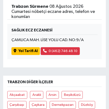
Trabzon Sürmene
08 Ağustos 2026
Cumartesi nöbetçi eczane adres, telefon ve
konumları
SAĞLIK ECZ ECZANESİ
ÇAMLICA MAH. LİSE YOLU CAD. NO:9/A
Yol Tarifi Al
0 (462) 746 48 10
TRABZON DIĞER İLÇELER
Akçaabat
Araklı
Arsin
Beşikdüzü
Çarşıbaşı
Çaykara
Dernekpazarı
Düzköy