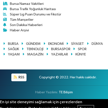
Bursa Namaz Vakitleri
Bursa Trafik Yoğunluk Haritası
Süper Lig Puan Durumu ve Fikstür
Tüm Manşetler
Son Dakika Haberleri
Haber Arşivi
BURSA
GÜNDEM
EKONOMİ
SİYASET
DÜNYA
SAĞLIK
TEKNOLOJİ
BURSASPOR
SPOR
YAŞAM
MAGAZİN
YAZARLAR
KÜNYE
RSS
Copyright © 2022. Her hakkı saklıdır.
Haber Yazılımı:
TE Bilişim
En iyi site deneyimi sağlamak için çerezlerden