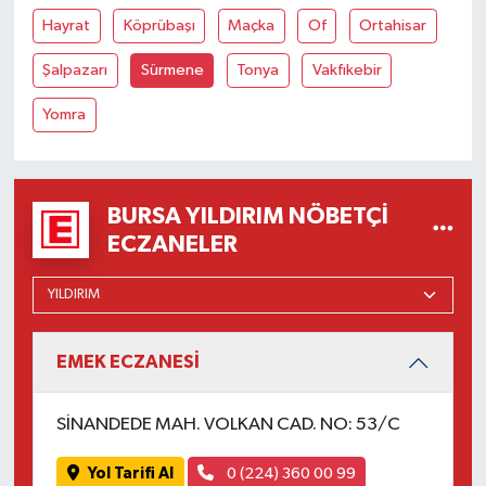
Hayrat
Köprübaşı
Maçka
Of
Ortahisar
Şalpazarı
Sürmene
Tonya
Vakfıkebir
Yomra
BURSA YILDIRIM NÖBETÇI
ECZANELER
EMEK ECZANESİ
SİNANDEDE MAH. VOLKAN CAD. NO: 53/C
Yol Tarifi Al
0 (224) 360 00 99