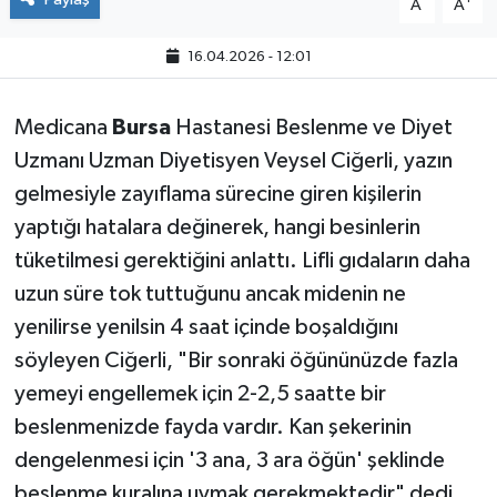
A
A
16.04.2026 - 12:01
Medicana
Bursa
Hastanesi Beslenme ve Diyet
Uzmanı Uzman Diyetisyen Veysel Ciğerli, yazın
gelmesiyle zayıflama sürecine giren kişilerin
yaptığı hatalara değinerek, hangi besinlerin
tüketilmesi gerektiğini anlattı. Lifli gıdaların daha
uzun süre tok tuttuğunu ancak midenin ne
yenilirse yenilsin 4 saat içinde boşaldığını
söyleyen Ciğerli, "Bir sonraki öğününüzde fazla
yemeyi engellemek için 2-2,5 saatte bir
beslenmenizde fayda vardır. Kan şekerinin
dengelenmesi için '3 ana, 3 ara öğün' şeklinde
beslenme kuralına uymak gerekmektedir" dedi.