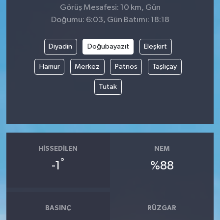
Görüş Mesafesi: 10 km, Gün
Doğumu: 6:03, Gün Batımı: 18:18
Diyadin
Doğubayazıt
Eleşkirt
Hamur
Merkez
Patnos
Taşlıçay
Tutak
HISSEDILEN
NEM
°
-1
%88
BASINÇ
RÜZGAR