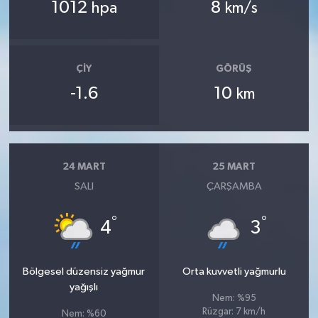
1012
8
hpa
km/s
ÇIY
GÖRÜŞ
-1.6
10
km
24 MART
25 MART
SALI
ÇARŞAMBA
°
°
4
3
Bölgesel düzensiz yağmur
Orta kuvvetli yağmurlu
yağışlı
Nem: %95
Rüzgar: 7 km/h
Nem: %60