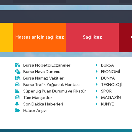
Hassaslar için sağlıksız
Sağlıksız
Bursa Nöbetçi Eczaneler
BURSA
Bursa Hava Durumu
EKONOMİ
Bursa Namaz Vakitleri
DÜNYA
Bursa Trafik Yoğunluk Haritası
TEKNOLOJİ
Süper Lig Puan Durumu ve Fikstür
SPOR
Tüm Manşetler
MAGAZİN
Son Dakika Haberleri
KÜNYE
Haber Arşivi