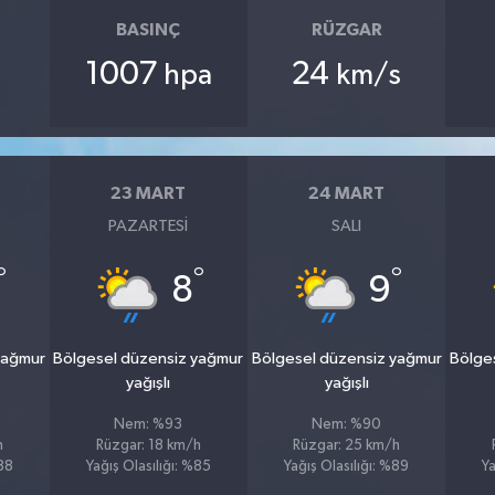
BASINÇ
RÜZGAR
1007
24
hpa
km/s
23 MART
24 MART
PAZARTESI
SALI
°
°
°
8
9
yağmur
Bölgesel düzensiz yağmur
Bölgesel düzensiz yağmur
Bölge
yağışlı
yağışlı
Nem: %93
Nem: %90
h
Rüzgar: 18 km/h
Rüzgar: 25 km/h
%88
Yağış Olasılığı: %85
Yağış Olasılığı: %89
Ya