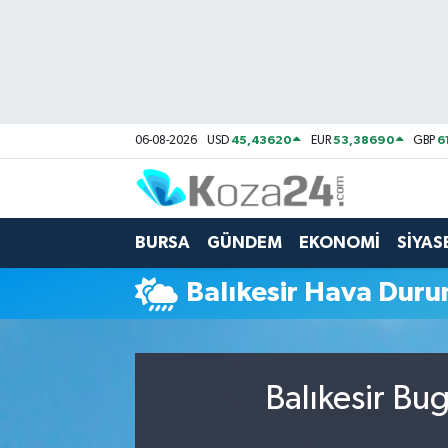
Bursa Nöbetçi Eczaneler
Bursa Hava Durumu
45,43620
53,38690
6
06-08-2026
USD
EUR
GBP
Bursa Namaz Vakitleri
Bursa Trafik Yoğunluk Haritası
BURSA
GÜNDEM
EKONOMİ
SİYAS
Süper Lig Puan Durumu ve Fikstür
Balıkesir Hava Dur
Tüm Manşetler
Son Dakika Haberleri
Balıkesir Bu
Haber Arşivi