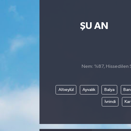
ŞU AN
Nem: %87, Hissedilen S
Altıeylül
Ayvalık
Balya
Ban
İvrindi
Kar