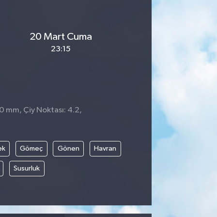
20 Mart Cuma
23:15
 0 mm, Çiy Noktası: 4.2,
0
ek
Gömeç
Gönen
Havran
Susurluk