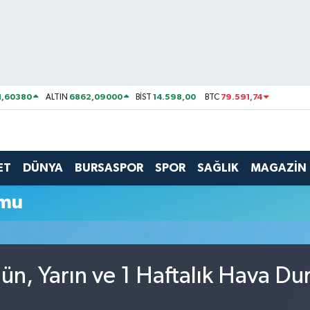
1,60380
6862,09000
14.598,00
79.591,74
ALTIN
BİST
BTC
ET
DÜNYA
BURSASPOR
SPOR
SAĞLIK
MAGAZİN
umu
gün, Yarın ve 1 Haftalık Hava D