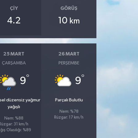
ÇIY
GÖRÜŞ
4.2
10
km
25 MART
26 MART
ÇARŞAMBA
PERŞEMBE
°
°
9
9
sel düzensiz yağmur
Parçalı Bulutlu
yağışlı
Nem: %78
Rüzgar: 17 km/h
Nem: %88
Rüzgar: 31 km/h
ğış Olasılığı: %89