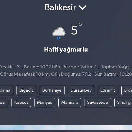
Balıkesir
°
5
Hafif yağmurlu
°
ıcaklık: 3
, Basınç: 1007 hPa, Rüzgar: 24 km/s, Toplam Yağış:
Görüş Mesafesi: 10 km, Gün Doğumu: 7:12, Gün Batımı: 19:2
dırma
Bigadiç
Burhaniye
Dursunbey
Edremit
Erd
esi
Kepsut
Manyas
Marmara
Savaştepe
Sındırgı