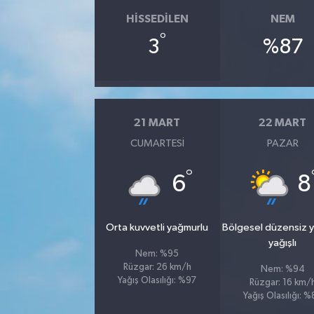
HISSEDILEN
NEM
°
3
%87
21 MART
22 MART
CUMARTESI
PAZAR
°
6
8
Orta kuvvetli yağmurlu
Bölgesel düzensiz 
yağışlı
Nem: %95
Rüzgar: 26 km/h
Nem: %94
Yağış Olasılığı: %97
Rüzgar: 16 km/
Yağış Olasılığı: 