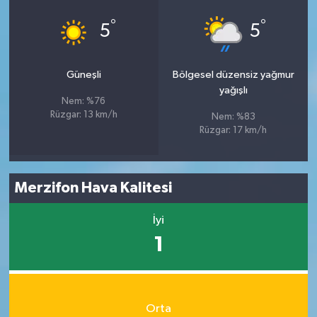
°
°
5
5
Güneşli
Bölgesel düzensiz yağmur
yağışlı
Nem: %76
Rüzgar: 13 km/h
Nem: %83
Rüzgar: 17 km/h
Merzifon Hava Kalitesi
İyi
1
Orta