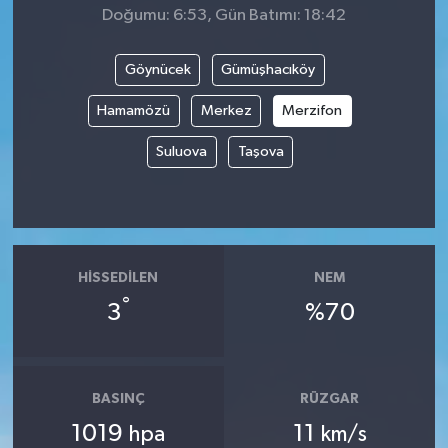
Doğumu: 6:53, Gün Batımı: 18:42
Göynücek
Gümüşhacıköy
Hamamözü
Merkez
Merzifon
Suluova
Taşova
HISSEDILEN
NEM
°
3
%70
BASINÇ
RÜZGAR
1019
11
hpa
km/s