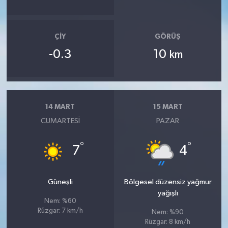
ÇIY
GÖRÜŞ
-0.3
10
km
14 MART
15 MART
CUMARTESI
PAZAR
°
°
7
4
Güneşli
Bölgesel düzensiz yağmur
yağışlı
Nem: %60
Rüzgar: 7 km/h
Nem: %90
Rüzgar: 8 km/h