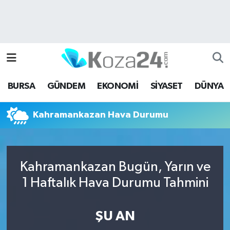
Bursa Nöbetçi Eczaneler
Bursa Hava Durumu
BURSA
GÜNDEM
EKONOMİ
SİYASET
DÜNYA
Bursa Namaz Vakitleri
Kahramankazan Hava Durumu
Bursa Trafik Yoğunluk Haritası
Süper Lig Puan Durumu ve Fikstür
Kahramankazan Bugün, Yarın ve
Tüm Manşetler
1 Haftalık Hava Durumu Tahmini
Son Dakika Haberleri
ŞU AN
Haber Arşivi