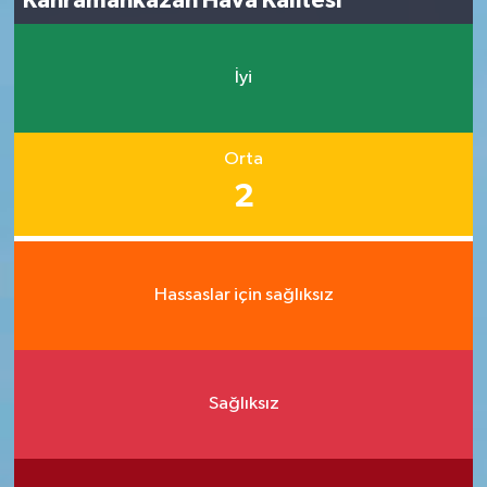
Kahramankazan Hava Kalitesi
İyi
Orta
2
Hassaslar için sağlıksız
Sağlıksız