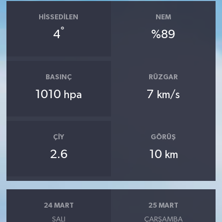
HISSEDILEN
NEM
°
4
%89
BASINÇ
RÜZGAR
1010
7
hpa
km/s
ÇIY
GÖRÜŞ
2.6
10
km
24 MART
25 MART
SALI
ÇARŞAMBA