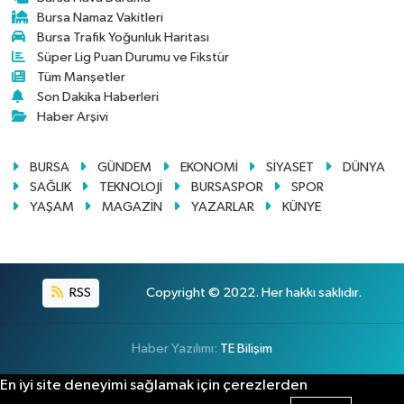
Bursa Namaz Vakitleri
Bursa Trafik Yoğunluk Haritası
Süper Lig Puan Durumu ve Fikstür
Tüm Manşetler
Son Dakika Haberleri
Haber Arşivi
BURSA
GÜNDEM
EKONOMİ
SİYASET
DÜNYA
SAĞLIK
TEKNOLOJİ
BURSASPOR
SPOR
YAŞAM
MAGAZİN
YAZARLAR
KÜNYE
RSS
Copyright © 2022. Her hakkı saklıdır.
Haber Yazılımı:
TE Bilişim
En iyi site deneyimi sağlamak için çerezlerden