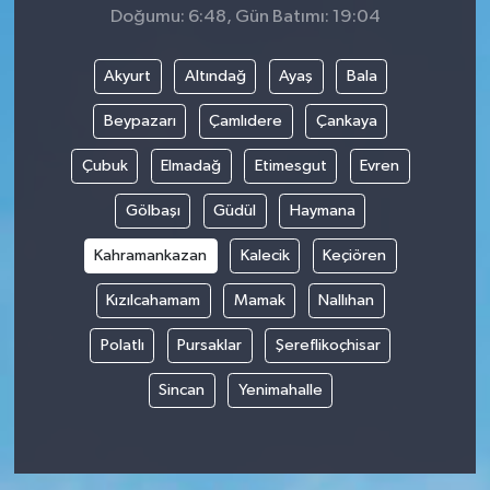
Doğumu: 6:48, Gün Batımı: 19:04
Akyurt
Altındağ
Ayaş
Bala
Beypazarı
Çamlıdere
Çankaya
Çubuk
Elmadağ
Etimesgut
Evren
Gölbaşı
Güdül
Haymana
Kahramankazan
Kalecik
Keçiören
Kızılcahamam
Mamak
Nallıhan
Polatlı
Pursaklar
Şereflikoçhisar
Sincan
Yenimahalle