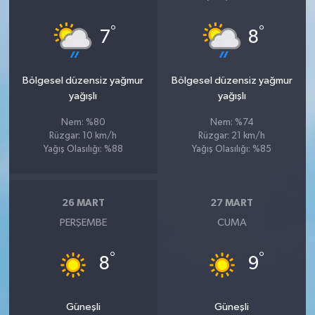
°
°
7
8
Bölgesel düzensiz yağmur
Bölgesel düzensiz yağmur
yağışlı
yağışlı
Nem: %80
Nem: %74
Rüzgar: 10 km/h
Rüzgar: 21 km/h
Yağış Olasılığı: %88
Yağış Olasılığı: %85
26 MART
27 MART
PERŞEMBE
CUMA
°
°
8
9
Güneşli
Güneşli