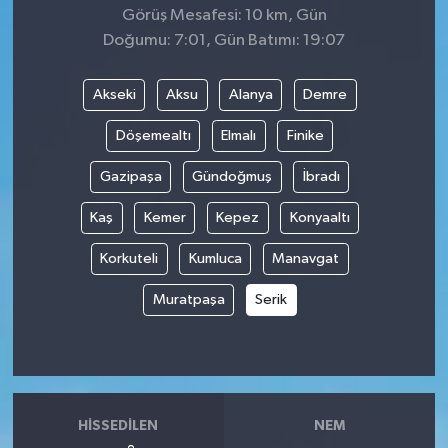
Görüş Mesafesi: 10 km, Gün
Doğumu: 7:01, Gün Batımı: 19:07
Akseki
Aksu
Alanya
Demre
Döşemealtı
Elmalı
Finike
Gazipaşa
Gündoğmuş
İbradı
Kaş
Kemer
Kepez
Konyaaltı
Korkuteli
Kumluca
Manavgat
Muratpaşa
Serik
HISSEDILEN
NEM