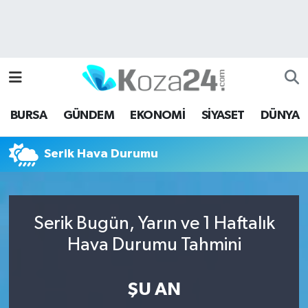
Bursa Nöbetçi Eczaneler
Bursa Hava Durumu
BURSA
GÜNDEM
EKONOMİ
SİYASET
DÜNYA
Bursa Namaz Vakitleri
Serik Hava Durumu
Bursa Trafik Yoğunluk Haritası
Süper Lig Puan Durumu ve Fikstür
Serik Bugün, Yarın ve 1 Haftalık
Tüm Manşetler
Hava Durumu Tahmini
Son Dakika Haberleri
ŞU AN
Haber Arşivi