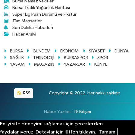
Bursa Namaz Vakitleri
Bursa Trafik Yoğunluk Haritası
Süper Lig Puan Durumu ve Fikstür
Tüm Manşetler
Son Dakika Haberleri
Haber Arşivi
BURSA
GÜNDEM
EKONOMİ
SİYASET
DÜNYA
SAĞLIK
TEKNOLOJİ
BURSASPOR
SPOR
YAŞAM
MAGAZİN
YAZARLAR
KÜNYE
RSS
Copyright © 2022. Her hakkı saklıdır.
Haber Yazılımı:
TE Bilişim
En iyi site deneyimi sağlamak için çerezlerden
faydalanıyoruz. Detaylar için lütfen tıklayın.
Tamam