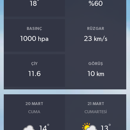
°
18
%60
BASINÇ
RÜZGAR
1000
23
hpa
km/s
ÇIY
GÖRÜŞ
11.6
10
km
20 MART
21 MART
CUMA
CUMARTESI
°
°
14
13