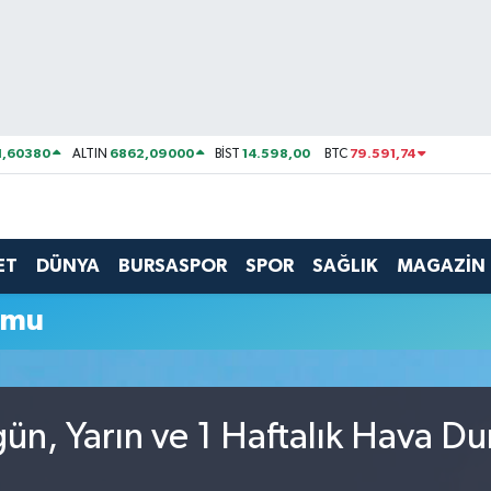
1,60380
6862,09000
14.598,00
79.591,74
ALTIN
BİST
BTC
ET
DÜNYA
BURSASPOR
SPOR
SAĞLIK
MAGAZİN
umu
ün, Yarın ve 1 Haftalık Hava D