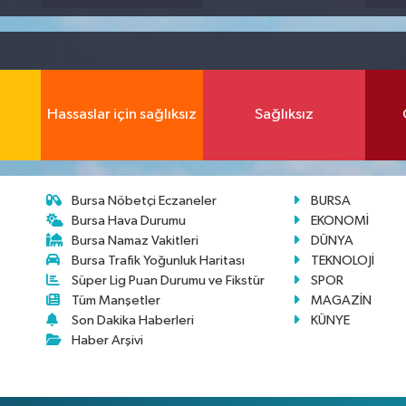
Hassaslar için sağlıksız
Sağlıksız
Bursa Nöbetçi Eczaneler
BURSA
Bursa Hava Durumu
EKONOMİ
Bursa Namaz Vakitleri
DÜNYA
Bursa Trafik Yoğunluk Haritası
TEKNOLOJİ
Süper Lig Puan Durumu ve Fikstür
SPOR
Tüm Manşetler
MAGAZİN
Son Dakika Haberleri
KÜNYE
Haber Arşivi