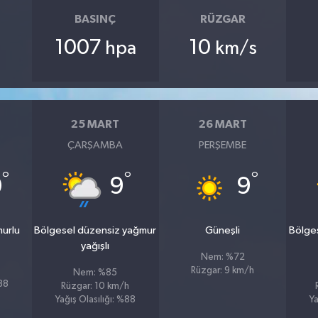
BASINÇ
RÜZGAR
1007
10
hpa
km/s
25 MART
26 MART
ÇARŞAMBA
PERŞEMBE
°
°
°
0
9
9
murlu
Bölgesel düzensiz yağmur
Güneşli
Bölge
yağışlı
Nem: %72
Rüzgar: 9 km/h
Nem: %85
%88
Rüzgar: 10 km/h
Yağış Olasılığı: %88
Ya