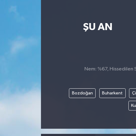
ŞU AN
Nem: %67, Hissedilen Sı
Bozdoğan
Buharkent
Ç
Ku