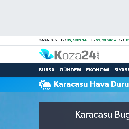
Bursa Nöbetçi Eczaneler
Bursa Hava Durumu
45,43620
53,38690
6
08-08-2026
USD
EUR
GBP
Bursa Namaz Vakitleri
Bursa Trafik Yoğunluk Haritası
BURSA
GÜNDEM
EKONOMİ
SİYAS
Süper Lig Puan Durumu ve Fikstür
Karacasu Hava Dur
Tüm Manşetler
Son Dakika Haberleri
Karacasu Bug
Haber Arşivi