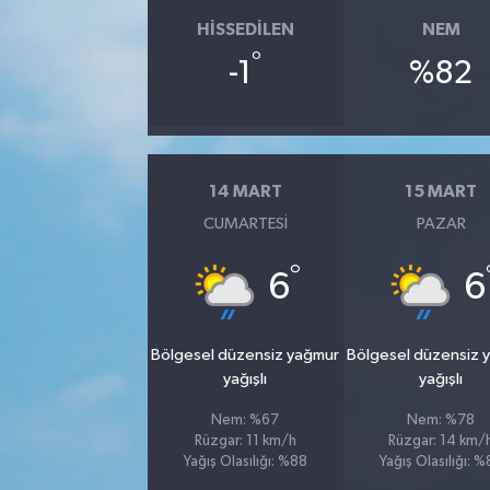
HISSEDILEN
NEM
°
-1
%82
14 MART
15 MART
CUMARTESI
PAZAR
°
6
6
Bölgesel düzensiz yağmur
Bölgesel düzensiz 
yağışlı
yağışlı
Nem: %67
Nem: %78
Rüzgar: 11 km/h
Rüzgar: 14 km/
Yağış Olasılığı: %88
Yağış Olasılığı: 