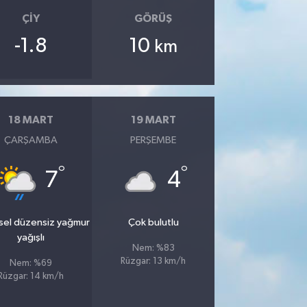
ÇIY
GÖRÜŞ
-1.8
10
km
18 MART
19 MART
ÇARŞAMBA
PERŞEMBE
°
°
7
4
sel düzensiz yağmur
Çok bulutlu
yağışlı
Nem: %83
Rüzgar: 13 km/h
Nem: %69
Rüzgar: 14 km/h